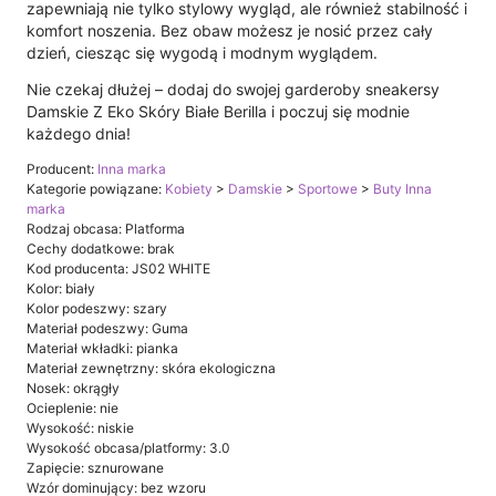
zapewniają nie tylko stylowy wygląd, ale również stabilność i
komfort noszenia. Bez obaw możesz je nosić przez cały
dzień, ciesząc się wygodą i modnym wyglądem.
Nie czekaj dłużej – dodaj do swojej garderoby sneakersy
Damskie Z Eko Skóry Białe Berilla i poczuj się modnie
każdego dnia!
Producent:
Inna marka
Kategorie powiązane:
Kobiety
>
Damskie
>
Sportowe
>
Buty Inna
marka
Rodzaj obcasa: Platforma
Cechy dodatkowe: brak
Kod producenta: JS02 WHITE
Kolor: biały
Kolor podeszwy: szary
Materiał podeszwy: Guma
Materiał wkładki: pianka
Materiał zewnętrzny: skóra ekologiczna
Nosek: okrągły
Ocieplenie: nie
Wysokość: niskie
Wysokość obcasa/platformy: 3.0
Zapięcie: sznurowane
Wzór dominujący: bez wzoru