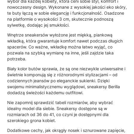
wybór dla każdej kobiety, która ceni sobie styl, komfort i
nowoczesny design. Wykonane z wysokiej jakości eko skóry,
te buty łączą w sobie elegancję i funkcjonalność. Osadzone
na platformie o wysokości 3 cm, skutecznie podnoszą
sylwetkę, dodając jej smukłości.
Wnętrze sneakersów wyłożone jest miękką, piankową
wkładką, która gwarantuje komfort nawet podczas długich
spacerów. Co ważne, wkładkę można łatwo wyjąć, co
pozwala na szybką wymianę na inne, jeśli zajdzie taka
potrzeba.
Biały kolor butów sprawia, że są one niezwykle uniwersalne i
świetnie komponują się z różnorodnymi stylizacjami – od
codziennych jeansów po eleganckie sukienki. Dzięki
swojemu minimalistycznemu wyglądowi, sneakersy Berilla
dodadzą świeżości każdemu outfitowi.
Nie zapomnij sprawdzić tabeli rozmiarów, aby wybrać
idealny model dla siebie. Sneakersy dostępne są w
rozmiarach od 36 do 41, co czyni je dostępnymi dla
szerokiego grona kobiet.
Dodatkowe cechy, jak okrągły nosek i sznurowane zapięcie,