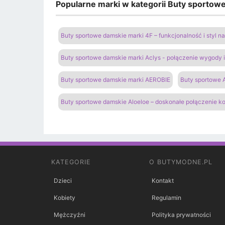
Popularne marki w kategorii Buty sportow
Buty sportowe damskie marki 4F – funkcjonalność i styl 
Buty sportowe damskie marki Aclys - połączenie wygody
Buty sportowe damskie marki AEROBIE
Buty sportowe A
Buty sportowe damskie Aloeloe – doskonałe połączenie k
KATEGORIE
O BUTYMODNE.PL
Dzieci
Kontakt
Kobiety
Regulamin
Mężczyźni
Polityka prywatności