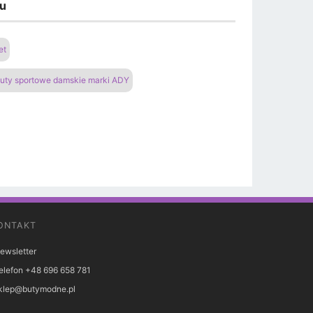
du
et
uty sportowe damskie marki ADY
ONTAKT
ewsletter
elefon +48 696 658 781
klep@butymodne.pl