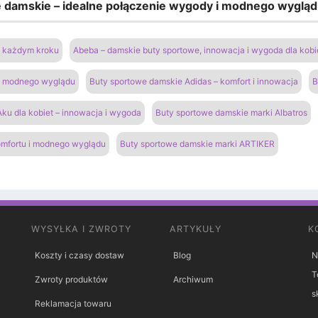
e damskie – idealne połączenie wygody i modnego wyglą
na każdym kroku
Abeba – damskie buty sportowe, innowacja i wygoda dla kobi
 i modnego wyglądu
Buty sportowe damskie Adidas – komfort i innowacja
B
ku dla kobiet – innowacja i wygoda
Buty sportowe damskie marki Albatros
omfortu i modnego wyglądu
Buty sportowe damskie marki ARTIKER
WYSYŁKA I ZWROTY
ARTYKUŁY
K
Koszty i czasy dostaw
Blog
N
T
Zwroty produktów
Archiwum
s
Reklamacja towaru