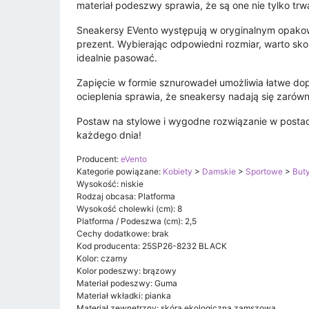
materiał podeszwy sprawia, że są one nie tylko trwa
Sneakersy EVento występują w oryginalnym opako
prezent. Wybierając odpowiedni rozmiar, warto sko
idealnie pasować.
Zapięcie w formie sznurowadeł umożliwia łatwe do
ocieplenia sprawia, że sneakersy nadają się zarówn
Postaw na stylowe i wygodne rozwiązanie w posta
każdego dnia!
Producent:
eVento
Kategorie powiązane:
Kobiety
>
Damskie
>
Sportowe
>
But
Wysokość: niskie
Rodzaj obcasa: Platforma
Wysokość cholewki (cm): 8
Platforma / Podeszwa (cm): 2,5
Cechy dodatkowe: brak
Kod producenta: 25SP26-8232 BLACK
Kolor: czarny
Kolor podeszwy: brązowy
Materiał podeszwy: Guma
Materiał wkładki: pianka
Materiał zewnętrzny: skóra ekologiczna zamszowa