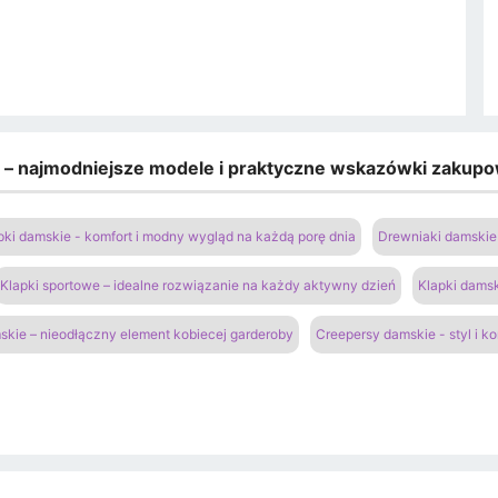
e – najmodniejsze modele i praktyczne wskazówki zakup
pki damskie - komfort i modny wygląd na każdą porę dnia
Drewniaki damskie 
Klapki sportowe – idealne rozwiązanie na każdy aktywny dzień
Klapki damsk
kie – nieodłączny element kobiecej garderoby
Creepersy damskie - styl i k