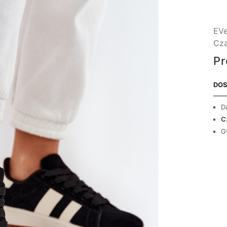
EVe
Cza
Pr
DOS
D
C
G