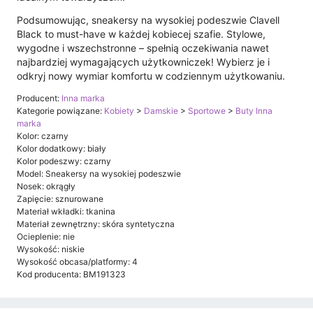
Podsumowując, sneakersy na wysokiej podeszwie Clavell
Black to must-have w każdej kobiecej szafie. Stylowe,
wygodne i wszechstronne – spełnią oczekiwania nawet
najbardziej wymagających użytkowniczek! Wybierz je i
odkryj nowy wymiar komfortu w codziennym użytkowaniu.
Producent:
Inna marka
Kategorie powiązane:
Kobiety
>
Damskie
>
Sportowe
>
Buty Inna
marka
Kolor: czarny
Kolor dodatkowy: biały
Kolor podeszwy: czarny
Model: Sneakersy na wysokiej podeszwie
Nosek: okrągły
Zapięcie: sznurowane
Materiał wkładki: tkanina
Materiał zewnętrzny: skóra syntetyczna
Ocieplenie: nie
Wysokość: niskie
Wysokość obcasa/platformy: 4
Kod producenta: BM191323