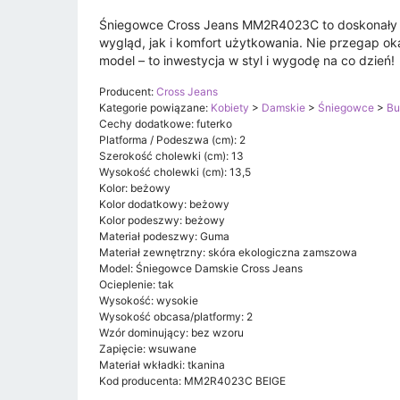
Śniegowce Cross Jeans MM2R4023C to doskonały w
wygląd, jak i komfort użytkowania. Nie przegap ok
model – to inwestycja w styl i wygodę na co dzień!
Producent:
Cross Jeans
Kategorie powiązane:
Kobiety
>
Damskie
>
Śniegowce
>
Bu
Cechy dodatkowe: futerko
Platforma / Podeszwa (cm): 2
Szerokość cholewki (cm): 13
Wysokość cholewki (cm): 13,5
Kolor: beżowy
Kolor dodatkowy: beżowy
Kolor podeszwy: beżowy
Materiał podeszwy: Guma
Materiał zewnętrzny: skóra ekologiczna zamszowa
Model: Śniegowce Damskie Cross Jeans
Ocieplenie: tak
Wysokość: wysokie
Wysokość obcasa/platformy: 2
Wzór dominujący: bez wzoru
Zapięcie: wsuwane
Materiał wkładki: tkanina
Kod producenta: MM2R4023C BEIGE