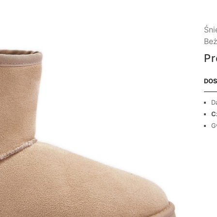
Śn
Be
Pr
DOS
D
C
G