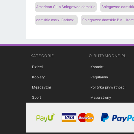
American Club Śniegowce damskie
Śniegowce damskie 
damskie marki Badoxx –
Śniegowce damskie BM – komfo
KATEGORIE
O BUTYMODNE.PL
Dzieci
Kontakt
Kobiety
Regulamin
Mężczyźni
Polityka prywatności
Sport
Mapa strony