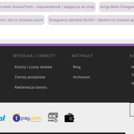
marki Anesia Paris – niezawodność i elegancja na zimę
Arrigo Bello Śnieg
rt i styl w zimowej aurze
Śniegowce damskie BUGO – idealne na zimowe s
WYSYŁKA I ZWROTY
ARTYKUŁY
K
Koszty i czasy dostaw
Blog
N
T
Zwroty produktów
Archiwum
s
Reklamacja towaru