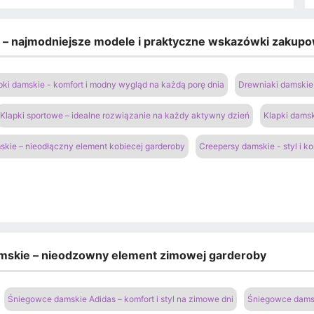
e – najmodniejsze modele i praktyczne wskazówki zakup
pki damskie - komfort i modny wygląd na każdą porę dnia
Drewniaki damskie 
Klapki sportowe – idealne rozwiązanie na każdy aktywny dzień
Klapki damsk
kie – nieodłączny element kobiecej garderoby
Creepersy damskie - styl i k
amskie – nieodzowny element zimowej garderoby
Śniegowce damskie Adidas – komfort i styl na zimowe dni
Śniegowce damsk