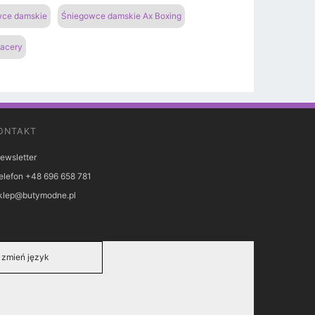
owce damskie
Śniegowce damskie Ax Boxing
pacery
ONTAKT
ewsletter
elefon +48 696 658 781
klep@butymodne.pl
zmień język