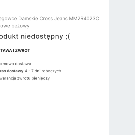
iegowce Damskie Cross Jeans MM2R4023C
żowe beżowy
odukt niedostępny ;(
TAWA I ZWROT
armowa dostawa
zas dostawy
4 - 7 dni roboczych
warancja zwrotu pieniędzy