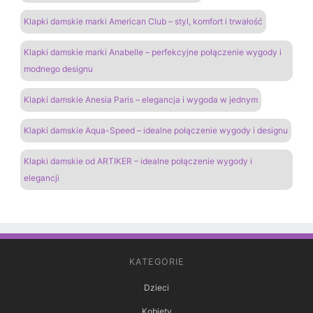
Klapki damskie marki American Club – styl, komfort i trwałość
Klapki damskie marki Anabelle – perfekcyjne połączenie wygody i
modnego designu
Klapki damskie Anesia Paris – elegancja i wygoda w jednym
Klapki damskie Aqua-Speed – idealne połączenie wygody i designu
Klapki damskie od ARTIKER – idealne połączenie wygody i
elegancji
KATEGORIE
Dzieci
Kobiety