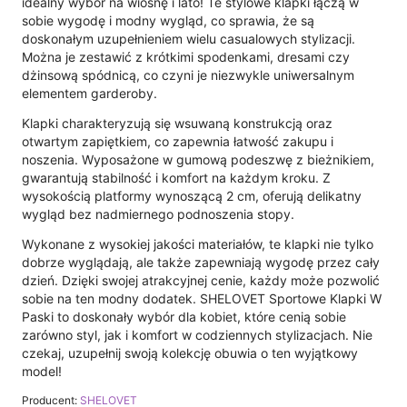
idealny wybór na wiosnę i lato! Te stylowe klapki łączą w
sobie wygodę i modny wygląd, co sprawia, że są
doskonałym uzupełnieniem wielu casualowych stylizacji.
Można je zestawić z krótkimi spodenkami, dresami czy
dżinsową spódnicą, co czyni je niezwykle uniwersalnym
elementem garderoby.
Klapki charakteryzują się wsuwaną konstrukcją oraz
otwartym zapiętkiem, co zapewnia łatwość zakupu i
noszenia. Wyposażone w gumową podeszwę z bieżnikiem,
gwarantują stabilność i komfort na każdym kroku. Z
wysokością platformy wynoszącą 2 cm, oferują delikatny
wygląd bez nadmiernego podnoszenia stopy.
Wykonane z wysokiej jakości materiałów, te klapki nie tylko
dobrze wyglądają, ale także zapewniają wygodę przez cały
dzień. Dzięki swojej atrakcyjnej cenie, każdy może pozwolić
sobie na ten modny dodatek. SHELOVET Sportowe Klapki W
Paski to doskonały wybór dla kobiet, które cenią sobie
zarówno styl, jak i komfort w codziennych stylizacjach. Nie
czekaj, uzupełnij swoją kolekcję obuwia o ten wyjątkowy
model!
Producent:
SHELOVET