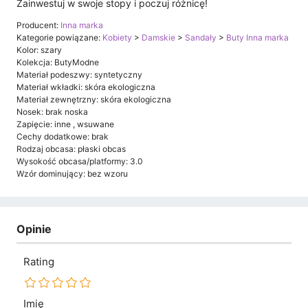
Zainwestuj w swoje stopy i poczuj różnicę!
Producent:
Inna marka
Kategorie powiązane:
Kobiety
>
Damskie
>
Sandały
>
Buty Inna marka
Kolor: szary
Kolekcja: ButyModne
Materiał podeszwy: syntetyczny
Materiał wkładki: skóra ekologiczna
Materiał zewnętrzny: skóra ekologiczna
Nosek: brak noska
Zapięcie: inne , wsuwane
Cechy dodatkowe: brak
Rodzaj obcasa: płaski obcas
Wysokość obcasa/platformy: 3.0
Wzór dominujący: bez wzoru
Opinie
Rating
Imię