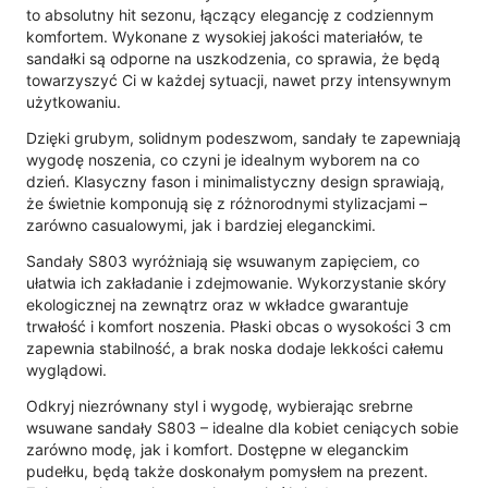
to absolutny hit sezonu, łączący elegancję z codziennym
komfortem. Wykonane z wysokiej jakości materiałów, te
sandałki są odporne na uszkodzenia, co sprawia, że będą
towarzyszyć Ci w każdej sytuacji, nawet przy intensywnym
użytkowaniu.
Dzięki grubym, solidnym podeszwom, sandały te zapewniają
wygodę noszenia, co czyni je idealnym wyborem na co
dzień. Klasyczny fason i minimalistyczny design sprawiają,
że świetnie komponują się z różnorodnymi stylizacjami –
zarówno casualowymi, jak i bardziej eleganckimi.
Sandały S803 wyróżniają się wsuwanym zapięciem, co
ułatwia ich zakładanie i zdejmowanie. Wykorzystanie skóry
ekologicznej na zewnątrz oraz w wkładce gwarantuje
trwałość i komfort noszenia. Płaski obcas o wysokości 3 cm
zapewnia stabilność, a brak noska dodaje lekkości całemu
wyglądowi.
Odkryj niezrównany styl i wygodę, wybierając srebrne
wsuwane sandały S803 – idealne dla kobiet ceniących sobie
zarówno modę, jak i komfort. Dostępne w eleganckim
pudełku, będą także doskonałym pomysłem na prezent.