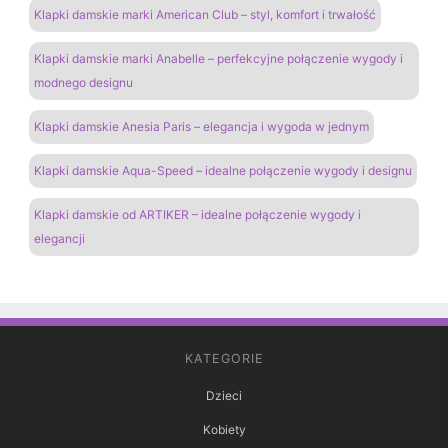
Klapki damskie marki American Club – styl, komfort i trwałość
Klapki damskie marki Anabelle – perfekcyjne połączenie wygody i
modnego designu
Klapki damskie Anesia Paris – elegancja i wygoda w jednym
Klapki damskie Aqua-Speed – idealne połączenie wygody i designu
Klapki damskie od ARTIKER – idealne połączenie wygody i
elegancji
KATEGORIE
Dzieci
Kobiety