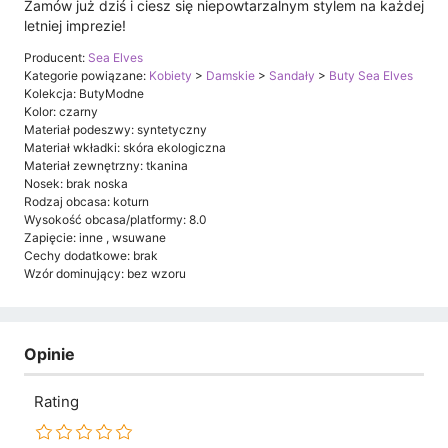
Zamów już dziś i ciesz się niepowtarzalnym stylem na każdej
letniej imprezie!
Producent:
Sea Elves
Kategorie powiązane:
Kobiety
>
Damskie
>
Sandały
>
Buty Sea Elves
Kolekcja: ButyModne
Kolor: czarny
Materiał podeszwy: syntetyczny
Materiał wkładki: skóra ekologiczna
Materiał zewnętrzny: tkanina
Nosek: brak noska
Rodzaj obcasa: koturn
Wysokość obcasa/platformy: 8.0
Zapięcie: inne , wsuwane
Cechy dodatkowe: brak
Wzór dominujący: bez wzoru
Opinie
Rating