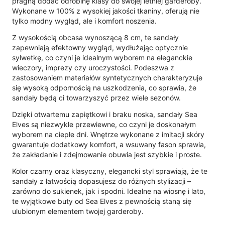
pragną dodać odrobinę klasy do swojej letniej garderoby.
Wykonane w 100% z wysokiej jakości tkaniny, oferują nie
tylko modny wygląd, ale i komfort noszenia.
Z wysokością obcasa wynoszącą 8 cm, te sandały
zapewniają efektowny wygląd, wydłużając optycznie
sylwetkę, co czyni je idealnym wyborem na eleganckie
wieczory, imprezy czy uroczystości. Podeszwa z
zastosowaniem materiałów syntetycznych charakteryzuje
się wysoką odpornością na uszkodzenia, co sprawia, że
sandały będą ci towarzyszyć przez wiele sezonów.
Dzięki otwartemu zapiętkowi i braku noska, sandały Sea
Elves są niezwykle przewiewne, co czyni je doskonałym
wyborem na ciepłe dni. Wnętrze wykonane z imitacji skóry
gwarantuje dodatkowy komfort, a wsuwany fason sprawia,
że zakładanie i zdejmowanie obuwia jest szybkie i proste.
Kolor czarny oraz klasyczny, elegancki styl sprawiają, że te
sandały z łatwością dopasujesz do różnych stylizacji –
zarówno do sukienek, jak i spodni. Idealne na wiosnę i lato,
te wyjątkowe buty od Sea Elves z pewnością staną się
ulubionym elementem twojej garderoby.