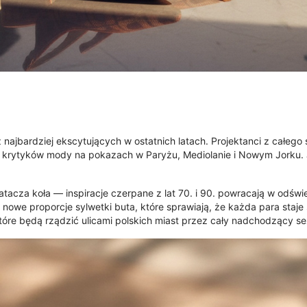
najbardziej ekscytujących w ostatnich latach. Projektanci z całego 
y krytyków mody na pokazach w Paryżu, Mediolanie i Nowym Jorku. Je
acza koła — inspiracje czerpane z lat 70. i 90. powracają w odśw
 nowe proporcje sylwetki buta, które sprawiają, że każda para staje 
óre będą rządzić ulicami polskich miast przez cały nadchodzący se