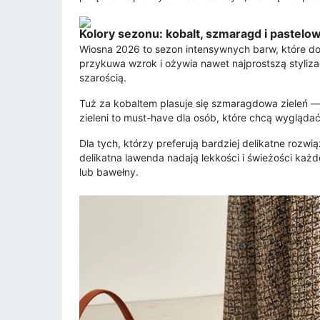
Kolory sezonu: kobalt, szmaragd i pastelo
Wiosna 2026 to sezon intensywnych barw, które dom
przykuwa wzrok i ożywia nawet najprostszą styliza
szarością.
Tuż za kobaltem plasuje się szmaragdowa zieleń — k
zieleni to must-have dla osób, które chcą wygląda
Dla tych, którzy preferują bardziej delikatne rozw
delikatna lawenda nadają lekkości i świeżości każde
lub bawełny.