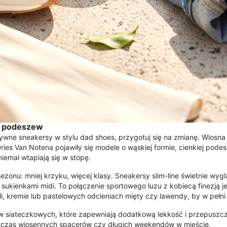
h podeszew
sywne sneakersy w stylu dad shoes, przygotuj się na zmianę. Wios
ies Van Notena pojawiły się modele o wąskiej formie, cienkiej podeszwi
iemal wtapiają się w stopę.
 sezonu: mniej krzyku, więcej klasy. Sneakersy slim-line świetnie w
sukienkami midi. To połączenie sportowego luzu z kobiecą finezją 
li, kremie lub pastelowych odcieniach mięty czy lawendy, by w pełni
w siateczkowych, które zapewniają dodatkową lekkość i przepuszcza
podczas wiosennych spacerów czy długich weekendów w mieście.