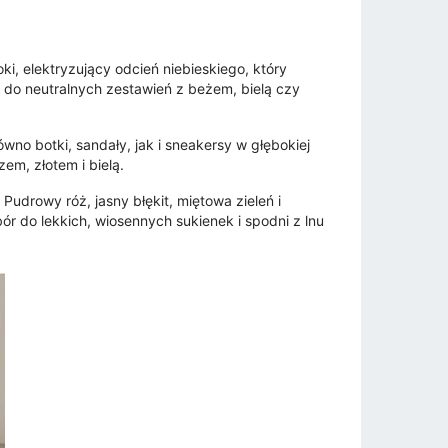
i, elektryzujący odcień niebieskiego, który
i do neutralnych zestawień z beżem, bielą czy
wno botki, sandały, jak i sneakersy w głębokiej
em, złotem i bielą.
udrowy róż, jasny błękit, miętowa zieleń i
bór do lekkich, wiosennych sukienek i spodni z lnu