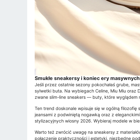
Smukłe sneakersy i koniec ery masywnyc
Jeśli przez ostatnie sezony pokochałaś grube, ma
sylwetki buta. Na wybiegach Celine, Miu Miu oraz Dr
zwane slim-line sneakers — buty, które wyglądem n
Ten trend doskonale wpisuje się w ogólną filozofię
jeansami z podwiniętą nogawką oraz z eleganckimi 
stylizacyjnych wiosny 2026. Wybieraj modele w bie
Warto też zwrócić uwagę na sneakersy z materiałó
połączenie praktyczności i estetyki, niezbędne 