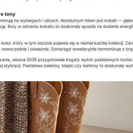
we tony
inują na wybiegach i ulicach. Absolutnym hitem jest kobalt — głębok
cję. Buty w odcieniu kobaltu to doskonały sposób na dodanie energi
olor, który w tym sezonie pojawia się w niemal każdej kolekcji. Zaró
ć nowocześnie i odważnie. Szmaragd rewelacyjnie harmonizuje z brąz
iązania, wiosna 2026 przygotowała bogaty wybór pastelowych tonów. P
j stylizacji. Pastelowe baleriny, klapki czy loafersy to doskonały wy