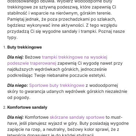
dostosowanego obuwia. Wybierz wodoodporne buty
trekkingowe ze sztywną podeszwą, które zapewnią Ci
stabilność i wsparcie na nierównym, górskim terenie.
Pamiętaj jednak, że poza przechadzkami po szlakach,
będziesz wykonywać inne aktywności. Z tego względu
przydadzą Ci się wygodne sandały i trampki. Poznaj nasze
typy.
Buty trekkingowe
Dla niej:
Beżowe
trampki trekkingowe na wysokiej
podeszwie traperowanej
zapewnią Ci wygodę nawet przy
najdłuższych wędrówkach górskich, jednocześnie
podkreślając Twoje niebanalne poczucie estetyki.
Dla niego:
Sportowe buty trekkingowe
z wodoodpornej
skóry to gwarancja udanych wędrówek górskich niezależnie
od pogody.
Komfortowe sandały
Dla niej:
Komfortowe
skórzane sandały sportowe
to
must-
have
, jeśli planujesz wyjazd w góry. Buty posiadają wygodne
zapięcie na rzep, a neutralny, beżowy kolor sprawi, że z
łatwością dopasujesz je do każdej stylizacji.