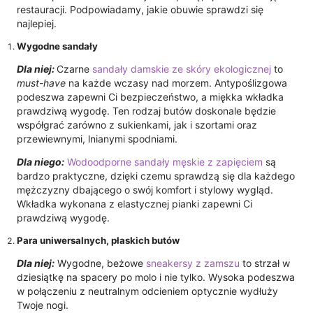
restauracji. Podpowiadamy, jakie obuwie sprawdzi się
najlepiej.
Wygodne sandały
Dla niej:
Czarne
sandały damskie ze skóry ekologicznej
to
must-have
na każde wczasy nad morzem. Antypoślizgowa
podeszwa zapewni Ci bezpieczeństwo, a miękka wkładka
prawdziwą wygodę. Ten rodzaj butów doskonale będzie
współgrać zarówno z sukienkami, jak i szortami oraz
przewiewnymi, lnianymi spodniami.
Dla niego:
Wodoodporne sandały męskie z zapięciem
są
bardzo praktyczne, dzięki czemu sprawdzą się dla każdego
mężczyzny dbającego o swój komfort i stylowy wygląd.
Wkładka wykonana z elastycznej pianki zapewni Ci
prawdziwą wygodę.
Para uniwersalnych, płaskich butów
Dla niej:
Wygodne, beżowe
sneakersy z zamszu
to strzał w
dziesiątkę na spacery po molo i nie tylko. Wysoka podeszwa
w połączeniu z neutralnym odcieniem optycznie wydłuży
Twoje nogi.