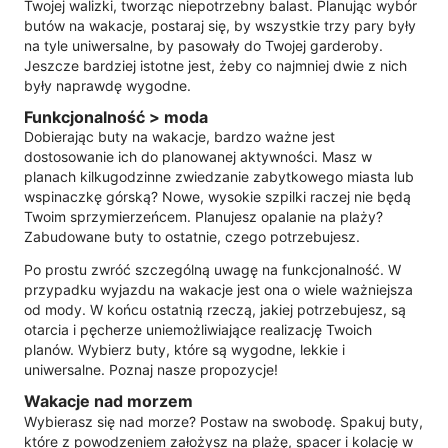
Twojej walizki, tworząc niepotrzebny balast. Planując wybór
butów na wakacje, postaraj się, by wszystkie trzy pary były
na tyle uniwersalne, by pasowały do Twojej garderoby.
Jeszcze bardziej istotne jest, żeby co najmniej dwie z nich
były naprawdę wygodne.
Funkcjonalność > moda
Dobierając buty na wakacje, bardzo ważne jest
dostosowanie ich do planowanej aktywności. Masz w
planach kilkugodzinne zwiedzanie zabytkowego miasta lub
wspinaczkę górską? Nowe, wysokie szpilki raczej nie będą
Twoim sprzymierzeńcem. Planujesz opalanie na plaży?
Zabudowane buty to ostatnie, czego potrzebujesz.
Po prostu zwróć szczególną uwagę na funkcjonalność. W
przypadku wyjazdu na wakacje jest ona o wiele ważniejsza
od mody. W końcu ostatnią rzeczą, jakiej potrzebujesz, są
otarcia i pęcherze uniemożliwiające realizację Twoich
planów. Wybierz buty, które są wygodne, lekkie i
uniwersalne. Poznaj nasze propozycje!
Wakacje nad morzem
Wybierasz się nad morze? Postaw na swobodę. Spakuj buty,
które z powodzeniem założysz na plażę, spacer i kolację w