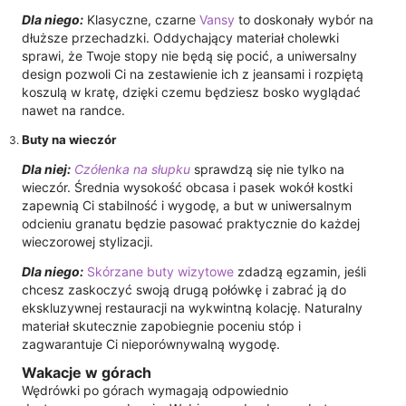
Dla niego:
Klasyczne, czarne
Vansy
to doskonały wybór na
dłuższe przechadzki. Oddychający materiał cholewki
sprawi, że Twoje stopy nie będą się pocić, a uniwersalny
design pozwoli Ci na zestawienie ich z jeansami i rozpiętą
koszulą w kratę, dzięki czemu będziesz bosko wyglądać
nawet na randce.
Buty na wieczór
Dla niej:
Czółenka na słupku
sprawdzą się nie tylko na
wieczór. Średnia wysokość obcasa i pasek wokół kostki
zapewnią Ci stabilność i wygodę, a but w uniwersalnym
odcieniu granatu będzie pasować praktycznie do każdej
wieczorowej stylizacji.
Dla niego:
Skórzane buty wizytowe
zdadzą egzamin, jeśli
chcesz zaskoczyć swoją drugą połówkę i zabrać ją do
ekskluzywnej restauracji na wykwintną kolację. Naturalny
materiał skutecznie zapobiegnie poceniu stóp i
zagwarantuje Ci nieporównywalną wygodę.
Wakacje w górach
Wędrówki po górach wymagają odpowiednio