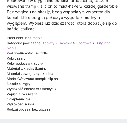
Spakowane w oryginalne pudełko producenta, te szare
wsuwane trampki slip on to must-have w każdej garderobie.
Bez względu na okazję, będą wspaniałym wyborem dla
kobiet, które pragną połączyć wygodę z modnym
wyglądem. Wybierz już dziś szarość, która dopasuje się do
każdej stylizacji!
Producent:
Inna marka
Kategorie powiązane:
Kobiety
>
Damskie
>
Sportowe
>
Buty Inna
marka
Kod producenta: TA-211G
Kolor: szary
Kolor podeszwy: szary
Materiał wkładki: tkanina
Materiał zewnętrzny: tkanina
Model: Wsuwane trampki slip on
Nosek: okrągły
Wysokość obcasa/platformy: 3
Zapięcie: wsuwane
Ocieplenie: nie
Wysokość: niskie
Rodzaj obcasa: bez obcasa