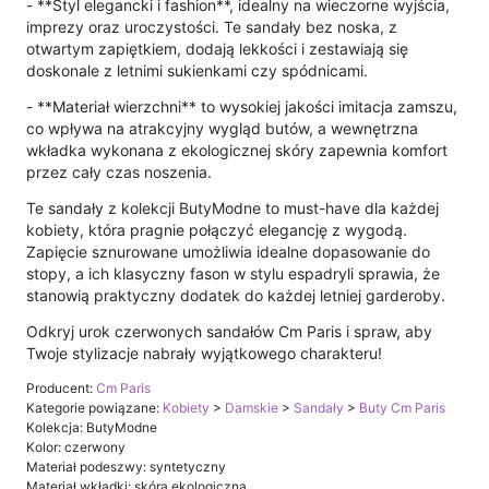
- **Styl elegancki i fashion**, idealny na wieczorne wyjścia,
imprezy oraz uroczystości. Te sandały bez noska, z
otwartym zapiętkiem, dodają lekkości i zestawiają się
doskonale z letnimi sukienkami czy spódnicami.
- **Materiał wierzchni** to wysokiej jakości imitacja zamszu,
co wpływa na atrakcyjny wygląd butów, a wewnętrzna
wkładka wykonana z ekologicznej skóry zapewnia komfort
przez cały czas noszenia.
Te sandały z kolekcji ButyModne to must-have dla każdej
kobiety, która pragnie połączyć elegancję z wygodą.
Zapięcie sznurowane umożliwia idealne dopasowanie do
stopy, a ich klasyczny fason w stylu espadryli sprawia, że
stanowią praktyczny dodatek do każdej letniej garderoby.
Odkryj urok czerwonych sandałów Cm Paris i spraw, aby
Twoje stylizacje nabrały wyjątkowego charakteru!
Producent:
Cm Paris
Kategorie powiązane:
Kobiety
>
Damskie
>
Sandały
>
Buty Cm Paris
Kolekcja: ButyModne
Kolor: czerwony
Materiał podeszwy: syntetyczny
Materiał wkładki: skóra ekologiczna