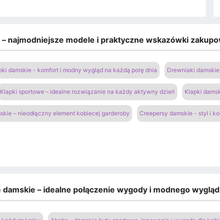
e – najmodniejsze modele i praktyczne wskazówki zakup
pki damskie - komfort i modny wygląd na każdą porę dnia
Drewniaki damskie 
Klapki sportowe – idealne rozwiązanie na każdy aktywny dzień
Klapki damsk
kie – nieodłączny element kobiecej garderoby
Creepersy damskie - styl i k
e damskie – idealne połączenie wygody i modnego wyglą