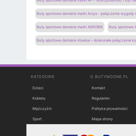
Buty sportowe damskie marki 4F – funkcjonalność i styl 
Buty sportowe damskie marki Aclys - połączenie wygody
Buty sportowe damskie marki AEROBIE
Buty sportowe A
Buty sportowe damskie Aloeloe – doskonałe połączenie k
KATEGORIE
O BUTYMODNE.PL
Dzieci
Kontakt
Kobiety
Regulamin
Mężczyźni
Polityka prywatności
Sport
Mapa strony