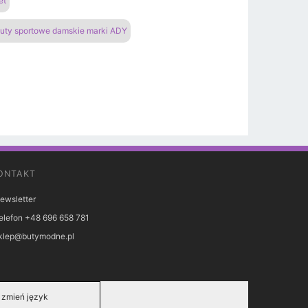
et
uty sportowe damskie marki ADY
ONTAKT
ewsletter
elefon +48 696 658 781
klep@butymodne.pl
zmień język