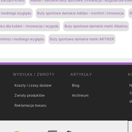
na każdym kroku
Abeba – damskie buty sportowe, innowacja i wygoda dla kobi
 i modnego wyglądu
Buty sportowe damskie Adidas – komfort i innowacja
B
ku dla kobiet – innowacja i wygoda
Buty sportowe damskie marki Albatros
omfortu i modnego wyglądu
Buty sportowe damskie marki ARTIKER
WYSYŁKA I ZWROTY
ARTYKUŁY
K
Koszty i czasy dostaw
Blog
N
T
Zwroty produktów
Archiwum
s
Reklamacja towaru