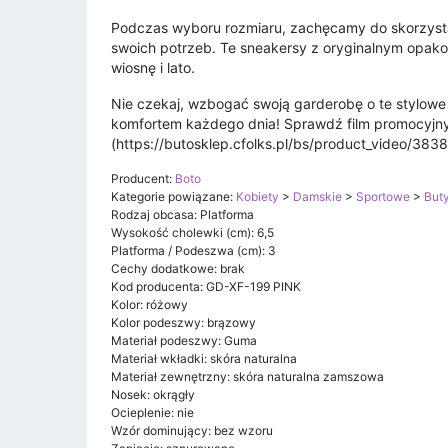
Podczas wyboru rozmiaru, zachęcamy do skorzystan
swoich potrzeb. Te sneakersy z oryginalnym opako
wiosnę i lato.
Nie czekaj, wzbogać swoją garderobę o te stylowe
komfortem każdego dnia! Sprawdź film promocyjny 
(https://butosklep.cfolks.pl/bs/product_video/3838
Producent:
Boto
Kategorie powiązane:
Kobiety
>
Damskie
>
Sportowe
>
But
Rodzaj obcasa: Platforma
Wysokość cholewki (cm): 6,5
Platforma / Podeszwa (cm): 3
Cechy dodatkowe: brak
Kod producenta: GD-XF-199 PINK
Kolor: różowy
Kolor podeszwy: brązowy
Materiał podeszwy: Guma
Materiał wkładki: skóra naturalna
Materiał zewnętrzny: skóra naturalna zamszowa
Nosek: okrągły
Ocieplenie: nie
Wzór dominujący: bez wzoru