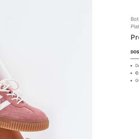
Bot
Pla
Pr
DOS
D
C
G