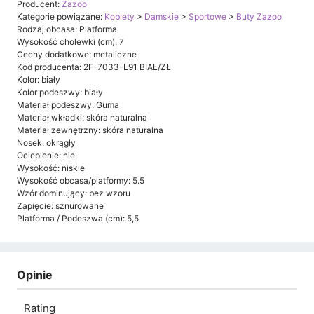
Producent:
Zazoo
Kategorie powiązane:
Kobiety
>
Damskie
>
Sportowe
>
Buty Zazoo
Rodzaj obcasa: Platforma
Wysokość cholewki (cm): 7
Cechy dodatkowe: metaliczne
Kod producenta: 2F-7033-L91 BIAŁ/ZŁ
Kolor: biały
Kolor podeszwy: biały
Materiał podeszwy: Guma
Materiał wkładki: skóra naturalna
Materiał zewnętrzny: skóra naturalna
Nosek: okrągły
Ocieplenie: nie
Wysokość: niskie
Wysokość obcasa/platformy: 5.5
Wzór dominujący: bez wzoru
Zapięcie: sznurowane
Platforma / Podeszwa (cm): 5,5
Opinie
Rating