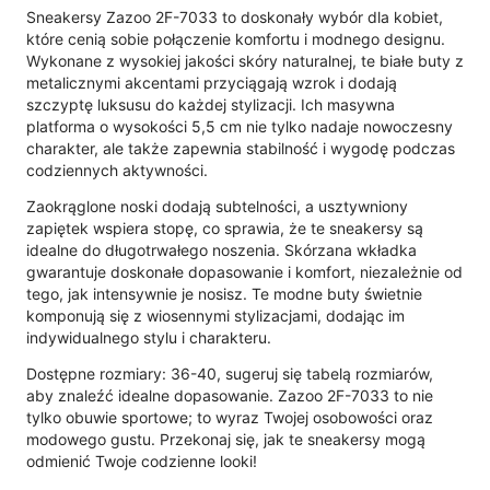
Sneakersy Zazoo 2F-7033 to doskonały wybór dla kobiet,
które cenią sobie połączenie komfortu i modnego designu.
Wykonane z wysokiej jakości skóry naturalnej, te białe buty z
metalicznymi akcentami przyciągają wzrok i dodają
szczyptę luksusu do każdej stylizacji. Ich masywna
platforma o wysokości 5,5 cm nie tylko nadaje nowoczesny
charakter, ale także zapewnia stabilność i wygodę podczas
codziennych aktywności.
Zaokrąglone noski dodają subtelności, a usztywniony
zapiętek wspiera stopę, co sprawia, że te sneakersy są
idealne do długotrwałego noszenia. Skórzana wkładka
gwarantuje doskonałe dopasowanie i komfort, niezależnie od
tego, jak intensywnie je nosisz. Te modne buty świetnie
komponują się z wiosennymi stylizacjami, dodając im
indywidualnego stylu i charakteru.
Dostępne rozmiary: 36-40, sugeruj się tabelą rozmiarów,
aby znaleźć idealne dopasowanie. Zazoo 2F-7033 to nie
tylko obuwie sportowe; to wyraz Twojej osobowości oraz
modowego gustu. Przekonaj się, jak te sneakersy mogą
odmienić Twoje codzienne looki!