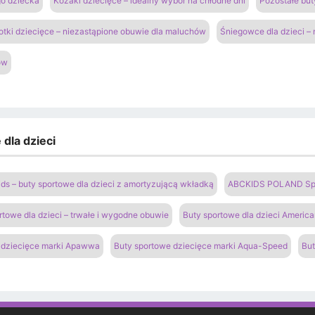
go dziecka
Kozaki dziecięce – idealny wybór na chłodne dni
Pozostałe but
otki dziecięce – niezastąpione obuwie dla maluchów
Śniegowce dla dzieci –
ów
dla dzieci
ds – buty sportowe dla dzieci z amortyzującą wkładką
ABCKIDS POLAND Sp. z
rtowe dla dzieci – trwałe i wygodne obuwie
Buty sportowe dla dzieci Americ
 dziecięce marki Apawwa
Buty sportowe dziecięce marki Aqua-Speed
But