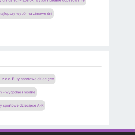
y dla dzieci – szeroki wybór i idealne dopasowanie
 najlepszy wybór na zimowe dni
 o.o. Buty sportowe dziecięce
an – wygodne i modne
y sportowe dziecięce A-R