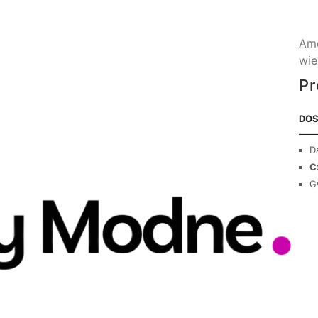
Ame
wie
Pr
DOS
D
C
G