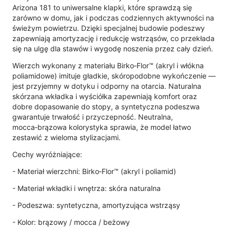
Arizona 181 to uniwersalne klapki, które sprawdzą się
zarówno w domu, jak i podczas codziennych aktywności na
świeżym powietrzu. Dzięki specjalnej budowie podeszwy
zapewniają amortyzację i redukcję wstrząsów, co przekłada
się na ulgę dla stawów i wygodę noszenia przez cały dzień.
Wierzch wykonany z materiału Birko‑Flor™ (akryl i włókna
poliamidowe) imituje gładkie, skóropodobne wykończenie —
jest przyjemny w dotyku i odporny na otarcia. Naturalna
skórzana wkładka i wyściółka zapewniają komfort oraz
dobre dopasowanie do stopy, a syntetyczna podeszwa
gwarantuje trwałość i przyczepność. Neutralna,
mocca‑brązowa kolorystyka sprawia, że model łatwo
zestawić z wieloma stylizacjami.
Cechy wyróżniające:
- Materiał wierzchni: Birko‑Flor™ (akryl i poliamid)
- Materiał wkładki i wnętrza: skóra naturalna
- Podeszwa: syntetyczna, amortyzująca wstrząsy
- Kolor: brązowy / mocca / beżowy