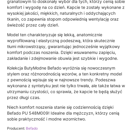
granatowym to doskonały wybór dla tych, którzy cenią sobie
komfort i wygodę na co dzień. Kapcie te zostały wykonane z
wysokiej jakości, miękkich, naturalnych i oddychających
tkanin, co zapewnia stopom odpowiednią wentylację oraz
świeżość przez cały dzień.
Model ten charakteryzuje się lekką, anatomicznie
wyprofilowaną i elastyczną podeszwą, która skutecznie
tłumi mikrowstrząsy, gwarantując jednocześnie wyjątkowy
komfort podczas noszenia. Dzięki wsuwanemu zapięciu,
zakładanie i zdejmowanie obuwia jest szybkie i wygodne.
Kolekcja ButyModne Befado wyróżnia się nowoczesnym
stylem oraz różnorodnością wzorów, a ten konkretny model
z pewnością wpisuje się w najnowsze trendy. Podeszwa
wykonana z syntetyku jest nie tylko trwała, ale także łatwa w
utrzymaniu czystości, co sprawia, że kapcie te będą służyć
przez długi czas.
Niech komfort noszenia stanie się codziennością dzięki
Befado PU 548M009! Idealne dla mężczyzn, którzy cenią
sobie praktyczność i modne wzornictwo.
Producent:
Befado