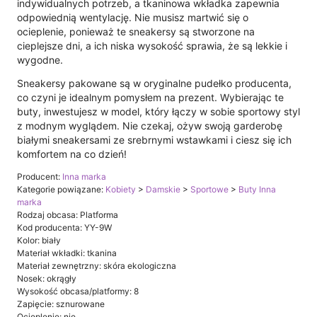
indywidualnych potrzeb, a tkaninowa wkładka zapewnia
odpowiednią wentylację. Nie musisz martwić się o
ocieplenie, ponieważ te sneakersy są stworzone na
cieplejsze dni, a ich niska wysokość sprawia, że są lekkie i
wygodne.
Sneakersy pakowane są w oryginalne pudełko producenta,
co czyni je idealnym pomysłem na prezent. Wybierając te
buty, inwestujesz w model, który łączy w sobie sportowy styl
z modnym wyglądem. Nie czekaj, ożyw swoją garderobę
białymi sneakersami ze srebrnymi wstawkami i ciesz się ich
komfortem na co dzień!
Producent:
Inna marka
Kategorie powiązane:
Kobiety
>
Damskie
>
Sportowe
>
Buty Inna
marka
Rodzaj obcasa: Platforma
Kod producenta: YY-9W
Kolor: biały
Materiał wkładki: tkanina
Materiał zewnętrzny: skóra ekologiczna
Nosek: okrągły
Wysokość obcasa/platformy: 8
Zapięcie: sznurowane
Ocieplenie: nie