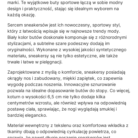
marki. Te wyjątkowe buty sportowe łączą w sobie modny
design i praktyczność, stając się idealnym wyborem na
każdą okazję.
Sercem sneakersów jest ich nowoczesny, sportowy styl,
który z łatwością wpisuje się w najnowsze trendy mody.
Biały kolor butów doskonale komponuje się z różnorodnymi
stylizacjami, a subtelne szare podeszwy dodają im
oryginalności. Wykonane z wysokiej jakości syntetycznego
materiału, sneakersy są nie tylko estetyczne, ale także
trwałe i łatwe w pielęgnacji.
Zaprojektowane z myślą o komforcie, sneakersy posiadają
okrągły nos i zabudowany, miękki zapiętek, co zapewnia
wygodę podczas noszenia. Innowacyjne sznurowanie
pozwala na idealne dopasowanie butów do stopy. Co więcej,
koturn o wysokości 6,5 cm nie tylko dodaje kilka
centymetrów wzrostu, ale również wpływa na odpowiednią
postawę ciała, sprawiając, że nogi wyglądają smuklej i
bardziej elegancko.
Materiał wewnętrzny z tekslenu oraz komfortowa wkładka z
tkaniny dbają o odpowiednią cyrkulację powietrza, co
sprawia, że nawet długie noszenie sneakersów jest