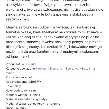
niezwykle komfortowe. Dzięki podeszwnie z bieżnikiem
wykonanej z tworzywa sztucznego, nie musisz obawiać się o
śliskie nawierzchnie – te buty zapewniają stabilność na
każdym kroku.
Idealne zarówno na codziennie wyjścia, jak i na bardziej
formalne okazje, białe sneakersy na koturnie to must-have w
każdej kobiecej szafie. Zapakowane w oryginalne pudełko
producenta, stanowią również doskonały pomysł na prezent
dla najbliższej osoby. Nie czekaj dłużej i doświadcz nowego
poziomu stylu oraz komfortu z tymi modnymi sneakersami
od Innej marki!
Producent:
Inna marka
Kategorie powiązane:
Kobiety
>
Damskie
>
Sportowe
>
Buty Inna
marka
Rodzaj obcasa: koturn
Kod producenta: NB687W
Kolor: biały
Kolor podeszwy: szary
Materiał wkładki: tkanina
Materiał zewnętrzny: syntetyk
Model: Wsuwane sneakersy na koturnie
Nosek: okrągły