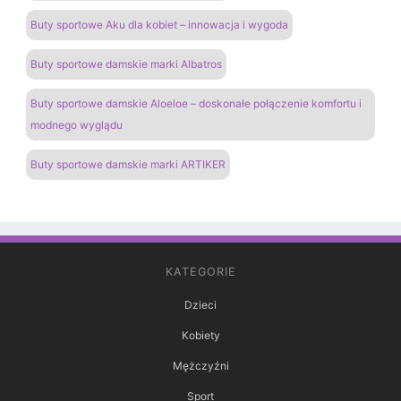
Buty sportowe Aku dla kobiet – innowacja i wygoda
Buty sportowe damskie marki Albatros
Buty sportowe damskie Aloeloe – doskonałe połączenie komfortu i
modnego wyglądu
Buty sportowe damskie marki ARTIKER
KATEGORIE
Dzieci
Kobiety
Mężczyźni
Sport