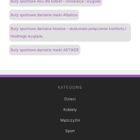
Buty sportowe Aku dla kobiet – innowacja i wygoda
Buty sportowe damskie marki Albatros
Buty sportowe damskie Aloeloe – doskonałe połączenie komfortu i
modnego wyglądu
Buty sportowe damskie marki ARTIKER
KATEGORIE
Dzieci
Kobiety
Mężczyźni
Sport