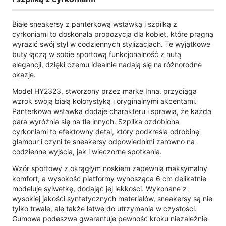
Białe sneakersy z panterkową wstawką i szpilką z
cyrkoniami to doskonała propozycja dla kobiet, które pragną
wyrazić swój styl w codziennych stylizacjach. Te wyjątkowe
buty łączą w sobie sportową funkcjonalność z nutą
elegancji, dzięki czemu idealnie nadają się na różnorodne
okazje.
Model HY2323, stworzony przez markę Inna, przyciąga
wzrok swoją białą kolorystyką i oryginalnymi akcentami.
Panterkowa wstawka dodaje charakteru i sprawia, że każda
para wyróżnia się na tle innych. Szpilka ozdobiona
cyrkoniami to efektowny detal, który podkreśla odrobinę
glamour i czyni te sneakersy odpowiednimi zarówno na
codzienne wyjścia, jak i wieczorne spotkania.
Wzór sportowy z okrągłym noskiem zapewnia maksymalny
komfort, a wysokość platformy wynosząca 6 cm delikatnie
modeluje sylwetkę, dodając jej lekkości. Wykonane z
wysokiej jakości syntetycznych materiałów, sneakersy są nie
tylko trwałe, ale także łatwe do utrzymania w czystości.
Gumowa podeszwa gwarantuje pewność kroku niezależnie