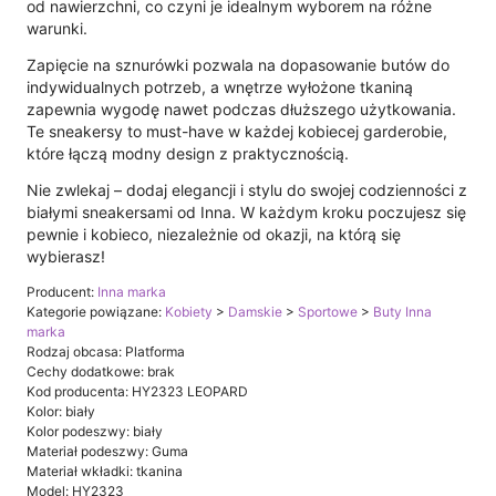
od nawierzchni, co czyni je idealnym wyborem na różne
warunki.
Zapięcie na sznurówki pozwala na dopasowanie butów do
indywidualnych potrzeb, a wnętrze wyłożone tkaniną
zapewnia wygodę nawet podczas dłuższego użytkowania.
Te sneakersy to must-have w każdej kobiecej garderobie,
które łączą modny design z praktycznością.
Nie zwlekaj – dodaj elegancji i stylu do swojej codzienności z
białymi sneakersami od Inna. W każdym kroku poczujesz się
pewnie i kobieco, niezależnie od okazji, na którą się
wybierasz!
Producent:
Inna marka
Kategorie powiązane:
Kobiety
>
Damskie
>
Sportowe
>
Buty Inna
marka
Rodzaj obcasa: Platforma
Cechy dodatkowe: brak
Kod producenta: HY2323 LEOPARD
Kolor: biały
Kolor podeszwy: biały
Materiał podeszwy: Guma
Materiał wkładki: tkanina
Model: HY2323