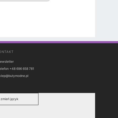
ONTAKT
ewsletter
elefon +48 696 658 781
klep@butymodne.pl
zmień język