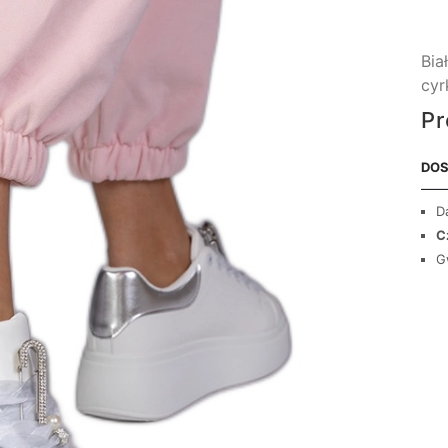
Bia
cyr
Pr
DOS
D
C
G