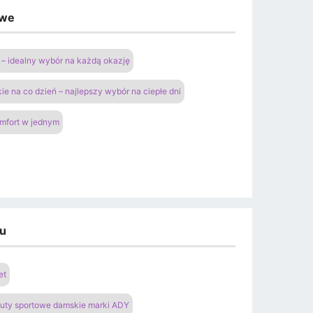
owe
– idealny wybór na każdą okazję
ie na co dzień – najlepszy wybór na ciepłe dni
omfort w jednym
du
et
uty sportowe damskie marki ADY