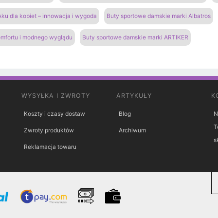
ku dla kobiet – innowacja i wygoda
Buty sportowe damskie marki Albatros
omfortu i modnego wyglądu
Buty sportowe damskie marki ARTIKER
WYSYŁKA I ZWROTY
ARTYKUŁY
K
Koszty i czasy dostaw
Blog
N
T
Zwroty produktów
Archiwum
s
Reklamacja towaru