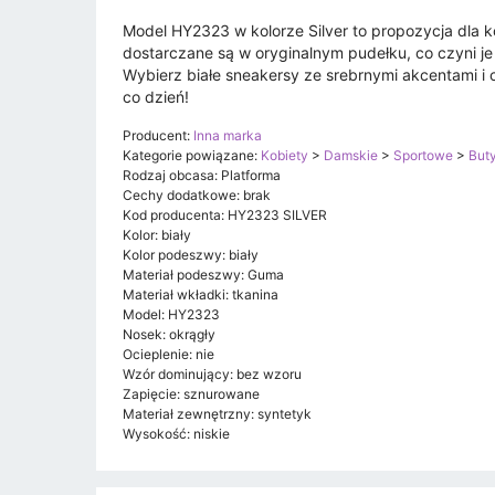
Model HY2323 w kolorze Silver to propozycja dla ko
dostarczane są w oryginalnym pudełku, co czyni je
Wybierz białe sneakersy ze srebrnymi akcentami i
co dzień!
Producent:
Inna marka
Kategorie powiązane:
Kobiety
>
Damskie
>
Sportowe
>
But
Rodzaj obcasa: Platforma
Cechy dodatkowe: brak
Kod producenta: HY2323 SILVER
Kolor: biały
Kolor podeszwy: biały
Materiał podeszwy: Guma
Materiał wkładki: tkanina
Model: HY2323
Nosek: okrągły
Ocieplenie: nie
Wzór dominujący: bez wzoru
Zapięcie: sznurowane
Materiał zewnętrzny: syntetyk
Wysokość: niskie