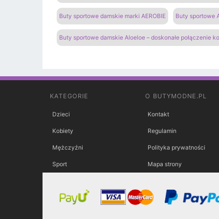
Buty sportowe damskie marki AEROBIE
Buty sportowe A
Buty sportowe damskie Aloeloe – doskonałe połączenie k
KATEGORIE
O BUTYMODNE.PL
Dzieci
Kontakt
Kobiety
Regulamin
Mężczyźni
Polityka prywatności
Sport
Mapa strony