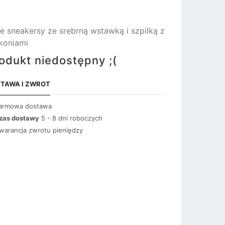
łe sneakersy ze srebrną wstawką i szpilką z
koniami
odukt niedostępny ;(
TAWA I ZWROT
armowa dostawa
zas dostawy
5 - 8 dni roboczych
warancja zwrotu pieniędzy