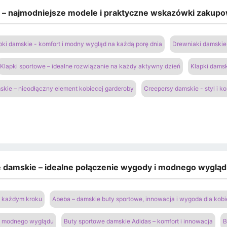
e – najmodniejsze modele i praktyczne wskazówki zakup
pki damskie - komfort i modny wygląd na każdą porę dnia
Drewniaki damskie 
Klapki sportowe – idealne rozwiązanie na każdy aktywny dzień
Klapki damsk
kie – nieodłączny element kobiecej garderoby
Creepersy damskie - styl i k
e damskie – idealne połączenie wygody i modnego wyglą
na każdym kroku
Abeba – damskie buty sportowe, innowacja i wygoda dla kobi
 i modnego wyglądu
Buty sportowe damskie Adidas – komfort i innowacja
B