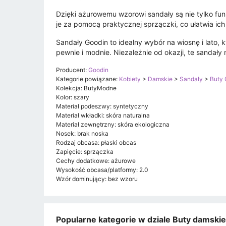
Dzięki ażurowemu wzorowi sandały są nie tylko funk
je za pomocą praktycznej sprzączki, co ułatwia ich
Sandały Goodin to idealny wybór na wiosnę i lato, 
pewnie i modnie. Niezależnie od okazji, te sandały
Producent:
Goodin
Kategorie powiązane:
Kobiety
>
Damskie
>
Sandały
>
Buty 
Kolekcja: ButyModne
Kolor: szary
Materiał podeszwy: syntetyczny
Materiał wkładki: skóra naturalna
Materiał zewnętrzny: skóra ekologiczna
Nosek: brak noska
Rodzaj obcasa: płaski obcas
Zapięcie: sprzączka
Cechy dodatkowe: ażurowe
Wysokość obcasa/platformy: 2.0
Wzór dominujący: bez wzoru
Popularne kategorie w dziale Buty damski