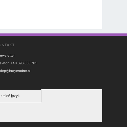
ONTAKT
ewsletter
elefon +48 696 658 781
klep@butymodne.pl
zmień język