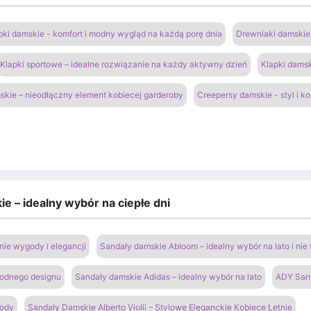
pki damskie - komfort i modny wygląd na każdą porę dnia
Drewniaki damskie 
Klapki sportowe – idealne rozwiązanie na każdy aktywny dzień
Klapki damsk
kie – nieodłączny element kobiecej garderoby
Creepersy damskie - styl i k
e – idealny wybór na ciepłe dni
ie wygody i elegancji
Sandały damskie Abloom – idealny wybór na lato i nie 
modnego designu
Sandały damskie Adidas – idealny wybór na lato
ADY San
gody
Sandały Damskie Alberto Violli – Stylowe Eleganckie Kobiece Letnie