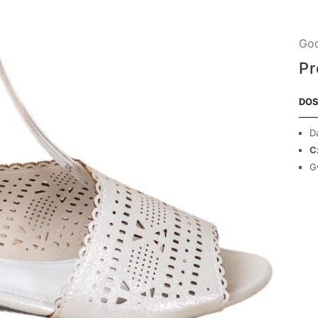
Goo
Pr
DOS
D
C
G