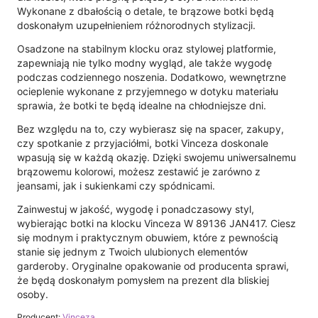
Wykonane z dbałością o detale, te brązowe botki będą
doskonałym uzupełnieniem różnorodnych stylizacji.
Osadzone na stabilnym klocku oraz stylowej platformie,
zapewniają nie tylko modny wygląd, ale także wygodę
podczas codziennego noszenia. Dodatkowo, wewnętrzne
ocieplenie wykonane z przyjemnego w dotyku materiału
sprawia, że botki te będą idealne na chłodniejsze dni.
Bez względu na to, czy wybierasz się na spacer, zakupy,
czy spotkanie z przyjaciółmi, botki Vinceza doskonale
wpasują się w każdą okazję. Dzięki swojemu uniwersalnemu
brązowemu kolorowi, możesz zestawić je zarówno z
jeansami, jak i sukienkami czy spódnicami.
Zainwestuj w jakość, wygodę i ponadczasowy styl,
wybierając botki na klocku Vinceza W 89136 JAN417. Ciesz
się modnym i praktycznym obuwiem, które z pewnością
stanie się jednym z Twoich ulubionych elementów
garderoby. Oryginalne opakowanie od producenta sprawi,
że będą doskonałym pomysłem na prezent dla bliskiej
osoby.
Producent:
Vinceza