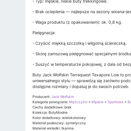
- Typ: męskie, niskie buty trekkingowe.
- Brak ocieplenia — najlepsze na sezony wiosna–jesi
- Waga produktu (z opakowaniem): ok. 0,8 kg.
Pielęgnacja:
- Czyścić miękką szczotką i wilgotną ściereczką.
- Skórę zamszową pielęgnować specjalnymi środk
- Suszyć w temperaturze pokojowej, z dala od bezp
Buty Jack Wolfskin Terraquest Texapore Low to pr
uniwersalnego stylu — sprawdzą się zarówno pod
dostępne rozmiary i dopasuj je do swoich potrzeb.
Producent:
Jack Wolfskin
Kategorie powiązane:
Mężczyźni
>
Męskie
>
Sportowe
>
Bu
Cechy dodatkowe: brak
Kolekcja: ButyModne
Kolor dodatkowy: wielokolorowy
Materiał podeszwy: syntetyczny
Materiał wkładki: tkanina