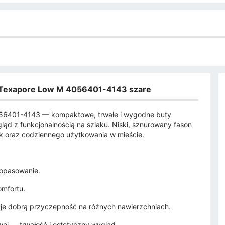
t Texapore Low M 4056401-4143 szare
56401-4143 — kompaktowe, trwałe i wygodne buty
ąd z funkcjonalnością na szlaku. Niski, sznurowany fason
k oraz codziennego użytkowania w mieście.
dopasowanie.
omfortu.
je dobrą przyczepność na różnych nawierzchniach.
wej — trwałość i estetyczny wygląd.