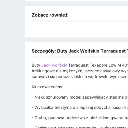
Zobacz również
Szczegóły: Buty Jack Wolfskin Terraques
Buty
Jack Wolfskin
Terraquest Texapore Low M 40
trekkingowe dla mężczyzn, łączące casualowy wygl
sprawdzi się podczas lekkich wędrówek, wyciecze
Kluczowe cechy:
- Niski, sznurowany model zapewniający stabilne 
- Wyściółka tekstylna dla lepszej oddychalności i k
- Gruba, gumowa podeszwa z bieżnikiem gwarantu
- Cholewka z połączenia syntetyku i skóry zamszo