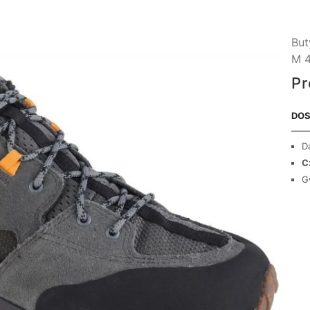
But
M 4
Pr
DOS
D
C
G