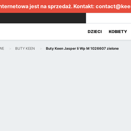
internetowa jest na sprzedaż. Kontakt:
contact@kee
DZIECI
KOBIETY
WE
BUTY KEEN
Buty Keen Jasper Ii Wp M 1026607 zielone