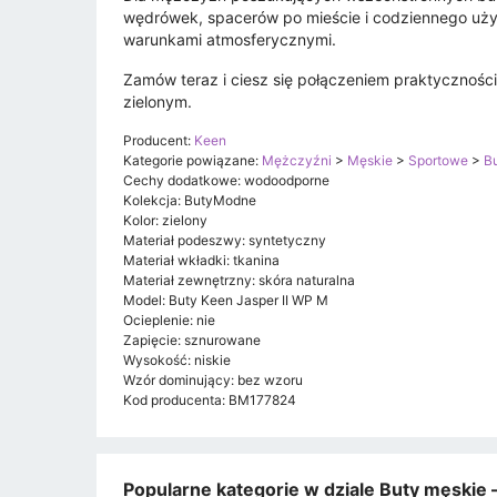
wędrówek, spacerów po mieście i codziennego użyt
warunkami atmosferycznymi.
Zamów teraz i ciesz się połączeniem praktyczności
zielonym.
Producent:
Keen
Kategorie powiązane:
Mężczyźni
>
Męskie
>
Sportowe
>
B
Cechy dodatkowe: wodoodporne
Kolekcja: ButyModne
Kolor: zielony
Materiał podeszwy: syntetyczny
Materiał wkładki: tkanina
Materiał zewnętrzny: skóra naturalna
Model: Buty Keen Jasper II WP M
Ocieplenie: nie
Zapięcie: sznurowane
Wysokość: niskie
Wzór dominujący: bez wzoru
Kod producenta: BM177824
Popularne kategorie w dziale Buty męskie –