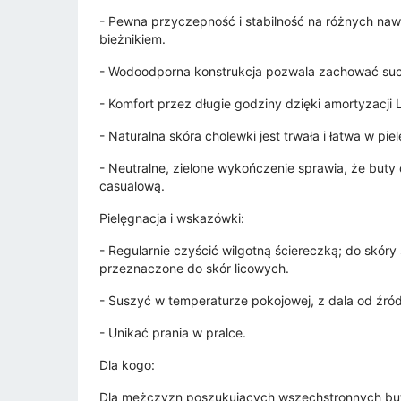
- Pewna przyczepność i stabilność na różnych na
bieżnikiem.
- Wodoodporna konstrukcja pozwala zachować suc
- Komfort przez długie godziny dzięki amortyzacji L
- Naturalna skóra cholewki jest trwała i łatwa w pi
- Neutralne, zielone wykończenie sprawia, że buty
casualową.
Pielęgnacja i wskazówki:
- Regularnie czyścić wilgotną ściereczką; do skór
przeznaczone do skór licowych.
- Suszyć w temperaturze pokojowej, z dala od źróde
- Unikać prania w pralce.
Dla kogo:
Dla mężczyzn poszukujących wszechstronnych but