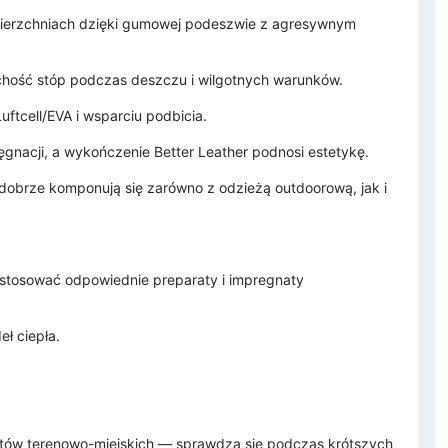
wierzchniach dzięki gumowej podeszwie z agresywnym
hość stóp podczas deszczu i wilgotnych warunków.
uftcell/EVA i wsparciu podbicia.
elęgnacji, a wykończenie Better Leather podnosi estetykę.
 dobrze komponują się zarówno z odzieżą outdoorową, jak i
y stosować odpowiednie preparaty i impregnaty
ł ciepła.
ów terenowo-miejskich — sprawdzą się podczas krótszych