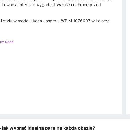
kowania, oferując wygodę, trwałość i ochronę przed
 i stylu w modelu Keen Jasper II WP M 1026607 w kolorze
uty Keen
 jak wybrać idealną parę na każdą okazję?