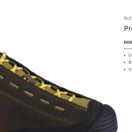
But
Pr
DOS
D
C
G