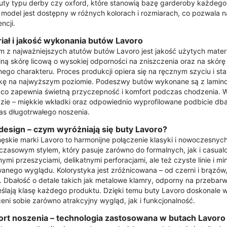
uty typu derby czy oxford, które stanowią bazę garderoby każdego
model jest dostępny w różnych kolorach i rozmiarach, co pozwala 
ncji.
iał i jakość wykonania butów Lavoro
 z najważniejszych atutów butów Lavoro jest jakość użytych materi
lną skórę licową o wysokiej odporności na zniszczenia oraz na skó
nego charakteru. Proces produkcji opiera się na ręcznym szyciu i s
kę na najwyższym poziomie. Podeszwy butów wykonane są z lamino
co zapewnia świetną przyczepność i komfort podczas chodzenia. W
ie – miękkie wkładki oraz odpowiednio wyprofilowane podbicie dbaj
s długotrwałego noszenia.
i design – czym wyróżniają się buty Lavoro?
ęskie marki Lavoro to harmonijne połączenie klasyki i nowoczesnych
zasowym stylem, który pasuje zarówno do formalnych, jak i casualo
nymi przeszyciami, delikatnymi perforacjami, ale też czyste linie i m
anego wyglądu. Kolorystyka jest zróżnicowana – od czerni i brązów
. Dbałość o detale takich jak metalowe klamry, odporny na przebarw
ślają klasę każdego produktu. Dzięki temu buty Lavoro doskonale 
ceni sobie zarówno atrakcyjny wygląd, jak i funkcjonalność.
rt noszenia – technologia zastosowana w butach Lavoro