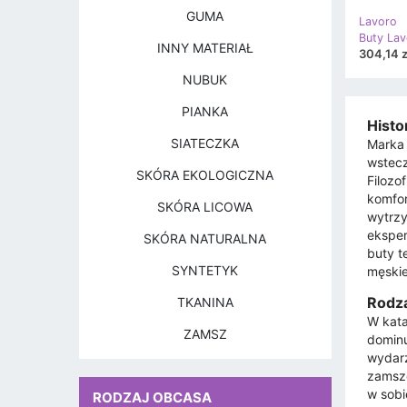
GUMA
Lavoro
Buty La
INNY MATERIAŁ
304,14 z
NUBUK
PIANKA
Histor
SIATECZKA
Marka 
wstecz
SKÓRA EKOLOGICZNA
Filozo
komfor
SKÓRA LICOWA
wytrzy
eksper
SKÓRA NATURALNA
buty t
SYNTETYK
męskie
Rodza
TKANINA
W kata
ZAMSZ
dominu
wydarz
zamszo
w sobi
RODZAJ OBCASA