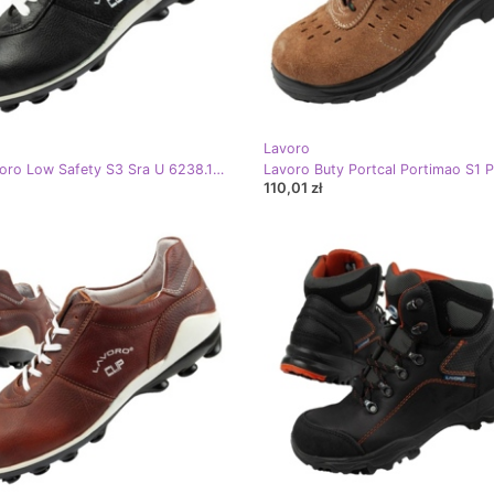
Lavoro
Buty Lavoro Low Safety S3 Sra U 6238.10 czarne
110,01 zł