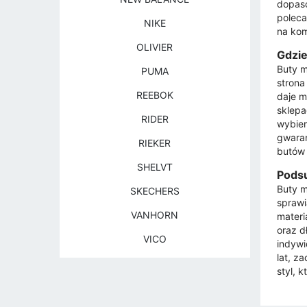
dopaso
poleca
NIKE
na kom
OLIVIER
Gdzie
Buty m
PUMA
strona
REEBOK
daje m
sklepa
RIDER
wybier
gwaran
RIEKER
butów 
SHELVT
Podsu
Buty m
SKECHERS
sprawi
VANHORN
materi
oraz d
VICO
indywi
lat, z
styl, 