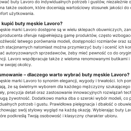
wać buty Lavoro do indywidualnych potrzeb i gustów, niezależnie o
na także osobom, które doceniają wartościowy stosunek jakości do c
fort użytkowania.
 kupić buty męskie Lavoro?
ęskie marki Lavoro dostępne są w wielu sklepach obuwniczych, zarów
 producenta oferuje najpełniejszą gamę produktów, często wzbogac
ożliwość łatwego porównania modeli, dostępności rozmiarów oraz s
ch stacjonarnych natomiast można przymierzyć buty i ocenić ich ko
ać autoryzowanych sprzedawców, żeby mieć pewność co do oryginaln
cji. Lavoro współpracuje także z wieloma renomowanymi butikami i 
w swojej okolicy.
mowanie – dlaczego warto wybrać buty męskie Lavoro?
ęskie marki Lavoro to synonim elegancji, wygody i trwałości. Ich 
ają, że są świetnym wyborem dla każdego mężczyzny szukającego o
ały, precyzja detali oraz zastosowanie innowacyjnych rozwiązań te
ługą żywotność. Dodatkowo marka dba o szeroki wybór modeli, co 
dualnych potrzeb i gustu. Prawidłowa pielęgnacja i dbałość o obuwi
achowując swój stylowy wygląd na każdą okazję. Wybierając buty Lav
które podkreślą Twoją osobowość i klasyczny charakter ubioru.