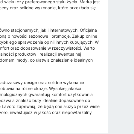
d wieku czy preferowanego stylu życia. Marka jest
eny oraz solidne wykonanie, które przekłada się
no stacjonarnych, jak i internetowych. Oficjalna
oną o nowości sezonowe i promocje. Zakup online
zybkiego sprawdzenia opinii innych kupujących. W
mfort oraz dopasowanie w rzeczywistości. Warto
ości produktów i realizacji ewentualnej
domami mody, co ułatwia znalezienie idealnych
ponadczasowy design oraz solidne wykonanie
buwia na różne okazje. Wysokiej jakości
chnologicznych gwarantują komfort użytkowania
pozwala znaleźć buty idealnie dopasowane do
e Lavoro zapewnią, że będą one służyć przez wiele
oro, inwestujesz w jakość oraz niepowtarzalny