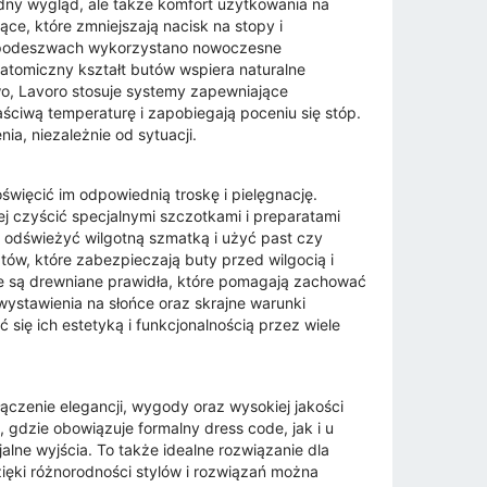
dny wygląd, ale także komfort użytkowania na
e, które zmniejszają nacisk na stopy i
 podeszwach wykorzystano nowoczesne
natomiczny kształt butów wspiera naturalne
wo, Lavoro stosuje systemy zapewniające
ściwą temperaturę i zapobiegają poceniu się stóp.
a, niezależnie od sytuacji.
święcić im odpowiednią troskę i pielęgnację.
j czyścić specjalnymi szczotkami i preparatami
 odświeżyć wilgotną szmatką i użyć past czy
ów, które zabezpieczają buty przed wilgocią i
e są drewniane prawidła, które pomagają zachować
wystawienia na słońce oraz skrajne warunki
ię ich estetyką i funkcjonalnością przez wiele
czenie elegancji, wygody oraz wysokiej jakości
gdzie obowiązuje formalny dress code, jak i u
alne wyjścia. To także idealne rozwiązanie dla
ięki różnorodności stylów i rozwiązań można