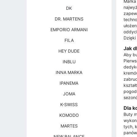
Marka 
najwyż
DK
zapew
DR. MARTENS
techno
ułożen
EMPORIO ARMANI
oddych
Dzięki
FILA
Jak d
HEY DUDE
Aby bu
Pierws
INBLU
dedyko
INNA MARKA
kremów
zabrud
IPANEMA
kształ
pogodo
JOMA
sezon
K-SWISS
Dla k
Buty m
KOMODO
wykona
MARTES
tych, 
panów 
NEW BALANCE