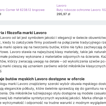
Lavoro
voro Corner M 6238.12 brązowe
ł
295,97 zł
ia i filozofia marki Lavoro
Lavoro od lat jest symbolem jakości i elegancji w świecie obuwnictw
, kiedy to założyciele firmy postawili na połączenie tradycyjnego r
fia marki opiera się na tworzeniu butów, które nie tylko zachwycają d
towe. Lavoro stawia na najwyższej klasy materiały, takie jak natur
małe podeszwy wykonane z materiałów odpornych na ścieranie. Każ
tów, którzy zwracają uwagę na detale – od wykończenia szwów po 
ej marki cieszą się uznaniem zarówno wśród miłośników klasycznyc
j.
je butów męskich Lavoro dostępne w ofercie
logu marki Lavoro znajdziemy szeroki wybór obuwia męskiego dosto
ją eleganckie półbuty, które świetnie sprawdzą się do garnituru n
enia. Dla miłośników luźniejszego stylu dostępne są modele casua
wej lub materiałów syntetycznych wysokiej jakości. Marka oferuje r
e wytrzymałość i odporność na trudne warunki z modnym wyglądem