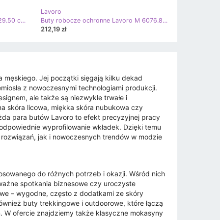
Lavoro
Buty robocze ochronne Lavoro 1029.50 czarne
Buty robocze ochronne Lavoro M 6076.80 czarne
212,19 zł
a męskiego. Jej początki sięgają kilku dekad
zemiosła z nowoczesnymi technologiami produkcji.
esignem, ale także są niezwykle trwałe i
alna skóra licowa, miękka skóra nubukowa czy
da para butów Lavoro to efekt precyzyjnej pracy
odpowiednie wyprofilowanie wkładek. Dzięki temu
h rozwiązań, jak i nowoczesnych trendów w modzie
sowanego do różnych potrzeb i okazji. Wśród nich
a ważne spotkania biznesowe czy uroczyste
lowe – wygodne, często z dodatkami ze skóry
ównież buty trekkingowe i outdoorowe, które łączą
. W ofercie znajdziemy także klasyczne mokasyny