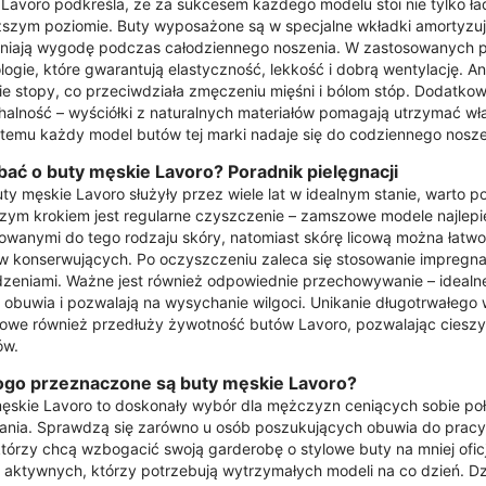
Lavoro podkreśla, że za sukcesem każdego modelu stoi nie tylko ła
szym poziomie. Buty wyposażone są w specjalne wkładki amortyzując
niają wygodę podczas całodziennego noszenia. W zastosowanych
logie, które gwarantują elastyczność, lekkość i dobrą wentylację. A
ie stopy, co przeciwdziała zmęczeniu mięśni i bólom stóp. Dodatko
alność – wyściółki z naturalnych materiałów pomagają utrzymać wła
 temu każdy model butów tej marki nadaje się do codziennego noszeni
bać o buty męskie Lavoro? Poradnik pielęgnacji
ty męskie Lavoro służyły przez wiele lat w idealnym stanie, warto po
zym krokiem jest regularne czyszczenie – zamszowe modele najlepie
wanymi do tego rodzaju skóry, natomiast skórę licową można łatwo
 konserwujących. Po oczyszczeniu zaleca się stosowanie impregnat
zeniami. Ważne jest również odpowiednie przechowywanie – idealn
t obuwia i pozwalają na wysychanie wilgoci. Unikanie długotrwałego 
we również przedłuży żywotność butów Lavoro, pozwalając cieszyć s
ów.
ogo przeznaczone są buty męskie Lavoro?
ęskie Lavoro to doskonały wybór dla mężczyzn ceniących sobie połą
nia. Sprawdzą się zarówno u osób poszukujących obuwia do pracy, 
którzy chcą wzbogacić swoją garderobę o stylowe buty na mniej oficj
aktywnych, którzy potrzebują wytrzymałych modeli na co dzień. Dz