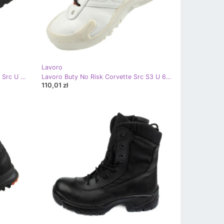
Lavoro
Lavoro Buty Portcal Portimao S1 P Src U 1293.96 brązowe
Lavoro Buty No Risk Corvette Src S3 U 6290.13 białe
110,01 zł