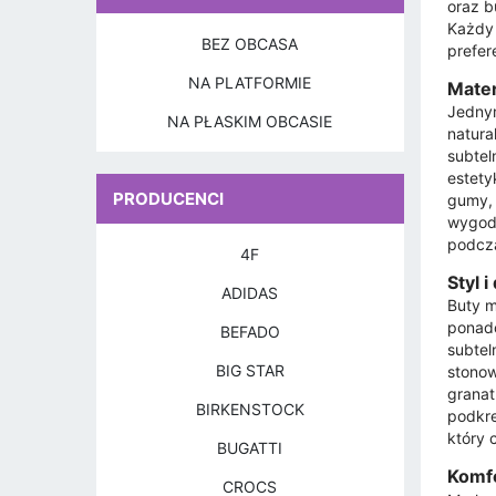
oraz b
Każdy 
BEZ OBCASA
prefere
NA PLATFORMIE
Mater
Jednym
NA PŁASKIM OBCASIE
natura
subtel
estety
PRODUCENCI
gumy, 
wygodz
podcza
4F
Styl 
ADIDAS
Buty m
ponadc
BEFADO
subtel
BIG STAR
stonow
granat
BIRKENSTOCK
podkre
który 
BUGATTI
Komfo
CROCS