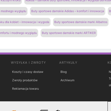
na każdym kroku
Abeba – damskie buty sportowe, innowacja i wygoda dla kobi
 i modnego wyglądu
Buty sportowe damskie Adidas – komfort i innowacja
B
ku dla kobiet – innowacja i wygoda
Buty sportowe damskie marki Albatros
omfortu i modnego wyglądu
Buty sportowe damskie marki ARTIKER
WYSYŁKA I ZWROTY
ARTYKUŁY
K
Koszty i czasy dostaw
Blog
N
T
Zwroty produktów
Archiwum
s
Reklamacja towaru