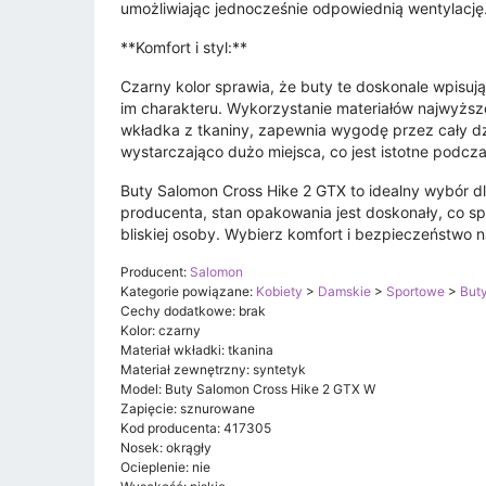
umożliwiając jednocześnie odpowiednią wentylację
**Komfort i styl:**
Czarny kolor sprawia, że buty te doskonale wpisuj
im charakteru. Wykorzystanie materiałów najwyższe
wkładka z tkaniny, zapewnia wygodę przez cały dz
wystarczająco dużo miejsca, co jest istotne podcz
Buty Salomon Cross Hike 2 GTX to idealny wybór dl
producenta, stan opakowania jest doskonały, co s
bliskiej osoby. Wybierz komfort i bezpieczeństwo
Producent:
Salomon
Kategorie powiązane:
Kobiety
>
Damskie
>
Sportowe
>
But
Cechy dodatkowe: brak
Kolor: czarny
Materiał wkładki: tkanina
Materiał zewnętrzny: syntetyk
Model: Buty Salomon Cross Hike 2 GTX W
Zapięcie: sznurowane
Kod producenta: 417305
Nosek: okrągły
Ocieplenie: nie