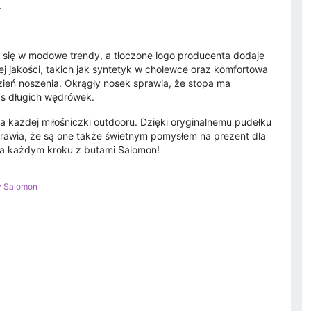
.
ą się w modowe trendy, a tłoczone logo producenta dodaje
j jakości, takich jak syntetyk w cholewce oraz komfortowa
ień noszenia. Okrągły nosek sprawia, że stopa ma
as długich wędrówek.
a każdej miłośniczki outdooru. Dzięki oryginalnemu pudełku
prawia, że są one także świetnym pomysłem na prezent dla
 na każdym kroku z butami Salomon!
y Salomon