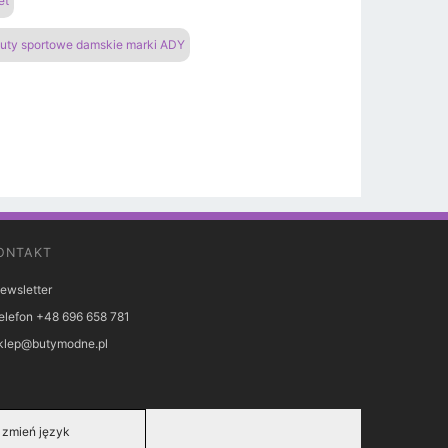
et
uty sportowe damskie marki ADY
ONTAKT
ewsletter
elefon +48 696 658 781
klep@butymodne.pl
zmień język