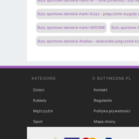
Buty sportowe damskie marki 4F – funkcjonalność i styl 
Buty sportowe damskie marki Aclys - połączenie wygody
Buty sportowe damskie marki AEROBIE
Buty sportowe A
Buty sportowe damskie Aloeloe – doskonałe połączenie k
KATEGORIE
O BUTYMODNE.PL
Dzieci
Kontakt
Kobiety
Regulamin
Mężczyźni
Polityka prywatności
Sport
Mapa strony