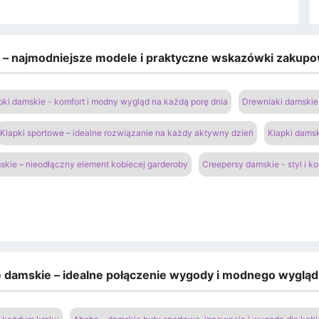
e – najmodniejsze modele i praktyczne wskazówki zakup
pki damskie - komfort i modny wygląd na każdą porę dnia
Drewniaki damskie 
Klapki sportowe – idealne rozwiązanie na każdy aktywny dzień
Klapki damsk
kie – nieodłączny element kobiecej garderoby
Creepersy damskie - styl i k
e damskie – idealne połączenie wygody i modnego wyglą