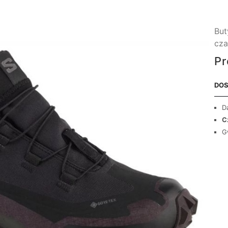
But
cza
Pr
DOS
D
C
G