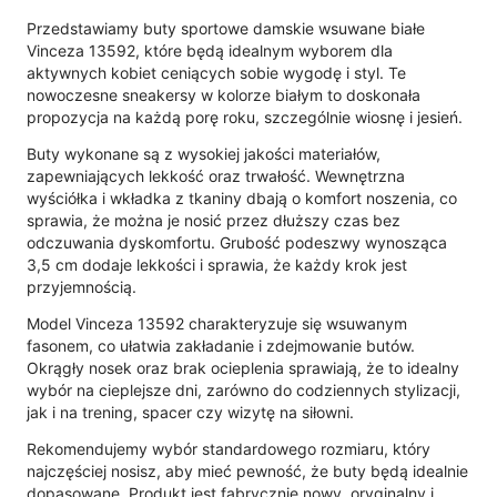
Przedstawiamy buty sportowe damskie wsuwane białe
Vinceza 13592, które będą idealnym wyborem dla
aktywnych kobiet ceniących sobie wygodę i styl. Te
nowoczesne sneakersy w kolorze białym to doskonała
propozycja na każdą porę roku, szczególnie wiosnę i jesień.
Buty wykonane są z wysokiej jakości materiałów,
zapewniających lekkość oraz trwałość. Wewnętrzna
wyściółka i wkładka z tkaniny dbają o komfort noszenia, co
sprawia, że można je nosić przez dłuższy czas bez
odczuwania dyskomfortu. Grubość podeszwy wynosząca
3,5 cm dodaje lekkości i sprawia, że każdy krok jest
przyjemnością.
Model Vinceza 13592 charakteryzuje się wsuwanym
fasonem, co ułatwia zakładanie i zdejmowanie butów.
Okrągły nosek oraz brak ocieplenia sprawiają, że to idealny
wybór na cieplejsze dni, zarówno do codziennych stylizacji,
jak i na trening, spacer czy wizytę na siłowni.
Rekomendujemy wybór standardowego rozmiaru, który
najczęściej nosisz, aby mieć pewność, że buty będą idealnie
dopasowane. Produkt jest fabrycznie nowy, oryginalny i