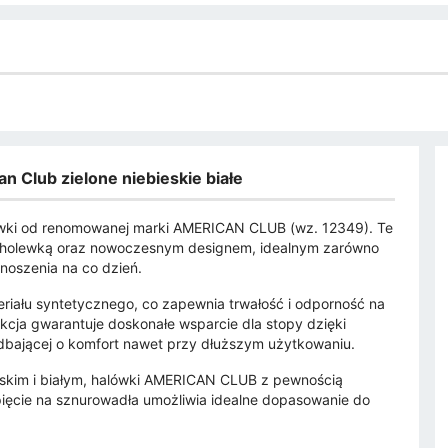
 Club zielone niebieskie białe
wki od renomowanej marki AMERICAN CLUB (wz. 12349). Te
cholewką oraz nowoczesnym designem, idealnym zarówno
 noszenia na co dzień.
eriału syntetycznego, co zapewnia trwałość i odporność na
kcja gwarantuje doskonałe wsparcie dla stopy dzięki
dbającej o komfort nawet przy dłuższym użytkowaniu.
eskim i białym, halówki AMERICAN CLUB z pewnością
ęcie na sznurowadła umożliwia idealne dopasowanie do