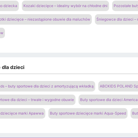
go dziecka
Kozaki dziecięce – idealny wybór na chłodne dni
Pozostałe but
otki dziecięce – niezastąpione obuwie dla maluchów
Śniegowce dla dzieci –
ów
dla dzieci
ds – buty sportowe dla dzieci z amortyzującą wkładką
ABCKIDS POLAND Sp. z
rtowe dla dzieci – trwałe i wygodne obuwie
Buty sportowe dla dzieci Americ
 dziecięce marki Apawwa
Buty sportowe dziecięce marki Aqua-Speed
But