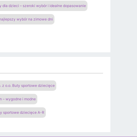
y dla dzieci – szeroki wybór i idealne dopasowanie
 najlepszy wybór na zimowe dni
 o.o. Buty sportowe dziecięce
an – wygodne i modne
y sportowe dziecięce A-R