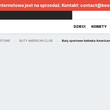
internetowa jest na sprzedaż. Kontakt:
contact@kee
DZIECI
KOBIETY
ORTOWE
BUTY AMERICAN CLUB
Buty sportowe halówka American C