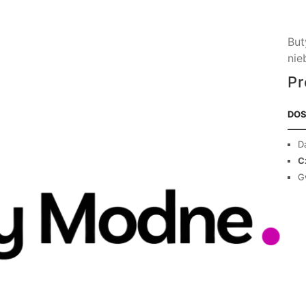
But
nie
Pr
DOS
D
C
G