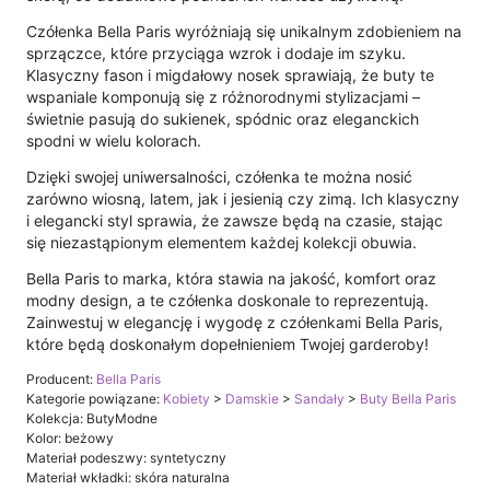
Czółenka Bella Paris wyróżniają się unikalnym zdobieniem na
sprzączce, które przyciąga wzrok i dodaje im szyku.
Klasyczny fason i migdałowy nosek sprawiają, że buty te
wspaniale komponują się z różnorodnymi stylizacjami –
świetnie pasują do sukienek, spódnic oraz eleganckich
spodni w wielu kolorach.
Dzięki swojej uniwersalności, czółenka te można nosić
zarówno wiosną, latem, jak i jesienią czy zimą. Ich klasyczny
i elegancki styl sprawia, że zawsze będą na czasie, stając
się niezastąpionym elementem każdej kolekcji obuwia.
Bella Paris to marka, która stawia na jakość, komfort oraz
modny design, a te czółenka doskonale to reprezentują.
Zainwestuj w elegancję i wygodę z czółenkami Bella Paris,
które będą doskonałym dopełnieniem Twojej garderoby!
Producent:
Bella Paris
Kategorie powiązane:
Kobiety
>
Damskie
>
Sandały
>
Buty Bella Paris
Kolekcja: ButyModne
Kolor: beżowy
Materiał podeszwy: syntetyczny
Materiał wkładki: skóra naturalna