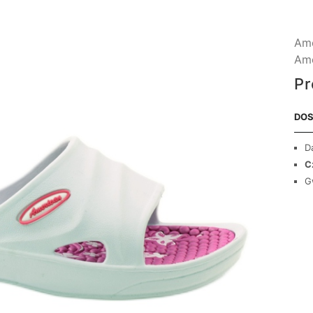
Ame
Ame
Pr
DOS
D
C
G