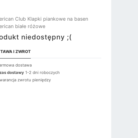
rican Club Klapki piankowe na basen
rican białe różowe
odukt niedostępny ;(
TAWA I ZWROT
armowa dostawa
zas dostawy
1-2 dni roboczych
warancja zwrotu pieniędzy