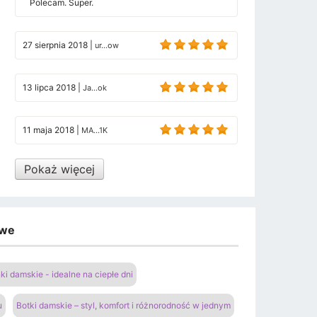
Polecam. Super.
27 sierpnia 2018
|
ur...ow
13 lipca 2018
|
Ja...ok
11 maja 2018
|
MA...1K
Pokaż więcej
owe
ki damskie - idealne na ciepłe dni
u
Botki damskie – styl, komfort i różnorodność w jednym