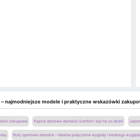
e – najmodniejsze modele i praktyczne wskazówki zakup
azówki zakupowe
Kapcie domowe damskie: komfort i styl na co dzień
Japon
roby
Buty sportowe damskie – idealne połączenie wygody i modnego wygląd