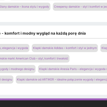
Glany damskie – ikona stylu i wygody
Creepersy damskie - styl i komfort w j
e - komfort i modny wygląd na każdą porę dnia
o, elegancja i wygoda
Klapki damskie Adidas – komfort i styl w jednym
Kla
mskie marki American Club – styl, komfort i trwałość
 wygody i modnego designu
Klapki damskie Anesia Paris – elegancja i wygoda
i designu
Klapki damskie od ARTIKER – idealne połączenie wygody i elegancj