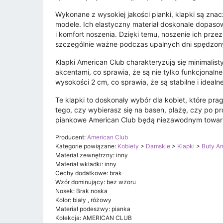
Wykonane z wysokiej jakości pianki, klapki są zna
modele. Ich elastyczny materiał doskonale dopasow
i komfort noszenia. Dzięki temu, noszenie ich prz
szczególnie ważne podczas upalnych dni spędzon
Klapki American Club charakteryzują się minimali
akcentami, co sprawia, że są nie tylko funkcjonaln
wysokości 2 cm, co sprawia, że są stabilne i idea
Te klapki to doskonały wybór dla kobiet, które 
tego, czy wybierasz się na basen, plażę, czy po p
piankowe American Club będą niezawodnym towarz
Producent:
American Club
Kategorie powiązane:
Kobiety
>
Damskie
>
Klapki
>
Buty A
Materiał zewnętrzny: inny
Materiał wkładki: inny
Cechy dodatkowe: brak
Wzór dominujący: bez wzoru
Nosek: Brak noska
Kolor: biały , różowy
Materiał podeszwy: pianka
Kolekcja: AMERICAN CLUB