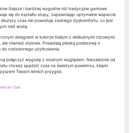
cznie lżejsze i bardziej wygodne niż tradycyjne gumowe
uje się do kształtu stopy, zapewniając optymalne wsparcie
ez dłuższy czas nie powoduje żadnego dyskomfortu, co jest
ych nad wodą.
stycznym designem w kolorze białym z delikatnymi różowymi
e, ale również stylowe. Posiadają płaską podeszwę o
lne do codziennego użytkowania.
pragną połączyć wygodę z modnym wyglądem. Niezależnie od
rostu chcesz spędzić czas na świeżym powietrzu, klapki
yszem Twoich letnich przygód.
merican Club