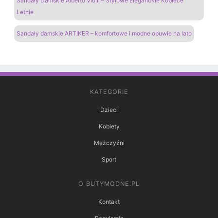
Sandały Damskie Alberto Violli – Stylowe Eleganckie Kobiece
Letnie
Sandały damskie ARTIKER – komfortowe i modne obuwie na lato
KATEGORIE
Dzieci
Kobiety
Mężczyźni
Sport
O BUTYMODNE.PL
Kontakt