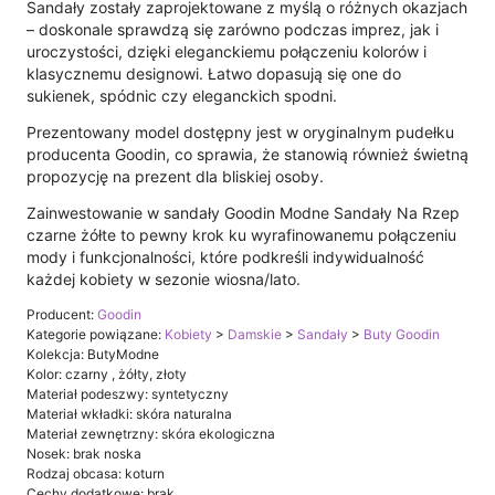
Sandały zostały zaprojektowane z myślą o różnych okazjach
– doskonale sprawdzą się zarówno podczas imprez, jak i
uroczystości, dzięki eleganckiemu połączeniu kolorów i
klasycznemu designowi. Łatwo dopasują się one do
sukienek, spódnic czy eleganckich spodni.
Prezentowany model dostępny jest w oryginalnym pudełku
producenta Goodin, co sprawia, że stanowią również świetną
propozycję na prezent dla bliskiej osoby.
Zainwestowanie w sandały Goodin Modne Sandały Na Rzep
czarne żółte to pewny krok ku wyrafinowanemu połączeniu
mody i funkcjonalności, które podkreśli indywidualność
każdej kobiety w sezonie wiosna/lato.
Producent:
Goodin
Kategorie powiązane:
Kobiety
>
Damskie
>
Sandały
>
Buty Goodin
Kolekcja: ButyModne
Kolor: czarny , żółty, złoty
Materiał podeszwy: syntetyczny
Materiał wkładki: skóra naturalna
Materiał zewnętrzny: skóra ekologiczna
Nosek: brak noska
Rodzaj obcasa: koturn
Cechy dodatkowe: brak