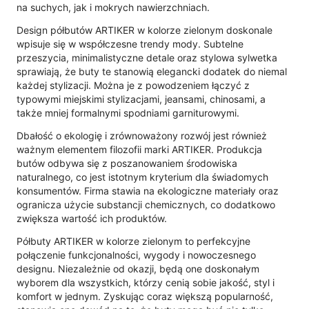
na suchych, jak i mokrych nawierzchniach.
Design półbutów ARTIKER w kolorze zielonym doskonale
wpisuje się w współczesne trendy mody. Subtelne
przeszycia, minimalistyczne detale oraz stylowa sylwetka
sprawiają, że buty te stanowią elegancki dodatek do niemal
każdej stylizacji. Można je z powodzeniem łączyć z
typowymi miejskimi stylizacjami, jeansami, chinosami, a
także mniej formalnymi spodniami garniturowymi.
Dbałość o ekologię i zrównoważony rozwój jest również
ważnym elementem filozofii marki ARTIKER. Produkcja
butów odbywa się z poszanowaniem środowiska
naturalnego, co jest istotnym kryterium dla świadomych
konsumentów. Firma stawia na ekologiczne materiały oraz
ogranicza użycie substancji chemicznych, co dodatkowo
zwiększa wartość ich produktów.
Półbuty ARTIKER w kolorze zielonym to perfekcyjne
połączenie funkcjonalności, wygody i nowoczesnego
designu. Niezależnie od okazji, będą one doskonałym
wyborem dla wszystkich, którzy cenią sobie jakość, styl i
komfort w jednym. Zyskując coraz większą popularność,