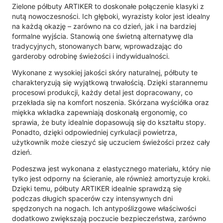
Zielone półbuty ARTIKER to doskonałe połączenie klasyki z
nutą nowoczesności. Ich głęboki, wyrazisty kolor jest idealny
na każdą okazję – zarówno na co dzień, jak i na bardziej
formalne wyjścia. Stanowią one świetną alternatywę dla
tradycyjnych, stonowanych barw, wprowadzając do
garderoby odrobinę świeżości i indywidualności.
Wykonane z wysokiej jakości skóry naturalnej, półbuty te
charakteryzują się wyjątkową trwałością. Dzięki starannemu
procesowi produkcji, każdy detal jest dopracowany, co
przekłada się na komfort noszenia. Skórzana wyściółka oraz
miękka wkładka zapewniają doskonałą ergonomię, co
sprawia, że buty idealnie dopasowują się do kształtu stopy.
Ponadto, dzięki odpowiedniej cyrkulacji powietrza,
użytkownik może cieszyć się uczuciem świeżości przez cały
dzień.
Podeszwa jest wykonana z elastycznego materiału, który nie
tylko jest odporny na ścieranie, ale również amortyzuje kroki.
Dzięki temu, półbuty ARTIKER idealnie sprawdzą się
podczas długich spacerów czy intensywnych dni
spędzonych na nogach. Ich antypoślizgowe właściwości
dodatkowo zwiększają poczucie bezpieczeństwa, zarówno