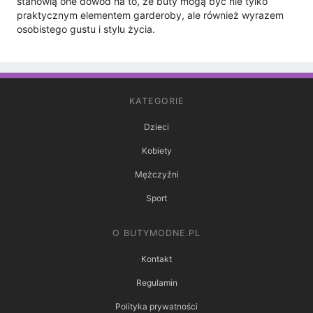
stanowią one dowód na to, że buty mogą być nie tylko
praktycznym elementem garderoby, ale również wyrazem
osobistego gustu i stylu życia.
KATEGORIE
Dzieci
Kobiety
Mężczyźni
Sport
O BUTYMODNE.PL
Kontakt
Regulamin
Polityka prywatności