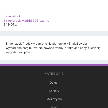
Birkenstock
Birkenstock Madrid 303 czarne
349,01 zł
Birkenstock Produkty damskie Na platformie - Znajdź swoją
wymarzoną parę butów. Najnowsze trendy, atrakcyjne ceny. Ciesz się
wygodą zakupów.
KATEGORIE
Dzieci
Kobiety
Mężczyźni
Sport