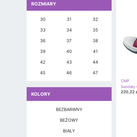
ROZMIARY
30
31
32
33
34
35
36
37
38
39
40
41
42
43
44
45
46
47
CMP
220,22 z
KOLORY
BEZBARWNY
BEŻOWY
BIAŁY