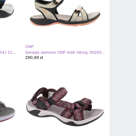
CMP
Sandały CMP Hamal Hiking 38Q9954J 22NL zielone
Sandały damskie CMP Adib Hiking 39Q953604QT beżowy
290,69 zł