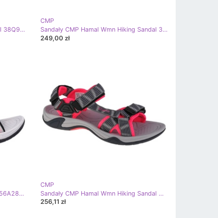
CMP
Sandały CMP Almaak Hiking Sandal 38Q9946-H916 czerwone
Sandały CMP Hamal Wmn Hiking Sandal 38Q9956-C904 czerwone
249,00 zł
CMP
Sandały CMP Hamal Hiking 38Q9956A280 szare
Sandały CMP Hamal Wmn Hiking Sandal W 38Q9956-03TE czarne czerwone szare
256,11 zł