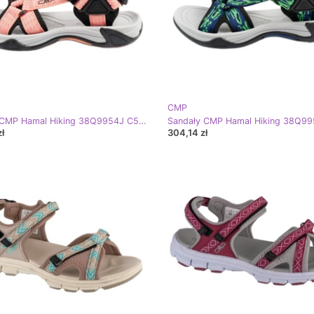
CMP
Sandały CMP Hamal Hiking 38Q9954J C588 różowe
ł
304,14 zł