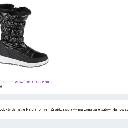
P Holse 39Q4996-U901 czarne
ł
dukty damskie Na platformie - Znajdź swoją wymarzoną parę butów. Najnowsze