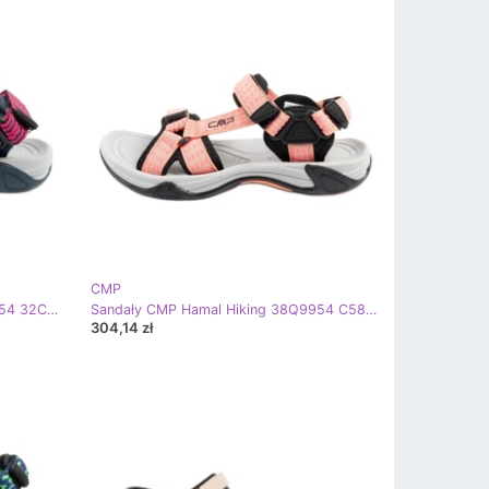
CMP
Sandały CMP Hamal Hiking 38Q9954 32CG różowe
Sandały CMP Hamal Hiking 38Q9954 C588 różowe
304,14 zł