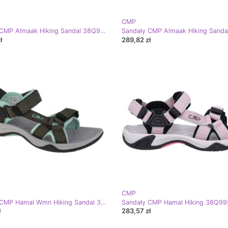
CMP
Sandały CMP Almaak Hiking Sandal 38Q9946-13PT brązowe
ł
289,82 zł
CMP
Sandały CMP Hamal Wmn Hiking Sandal 38Q9956-F854 zielone
ł
283,57 zł