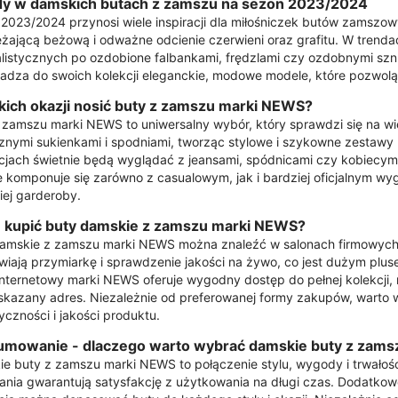
y w damskich butach z zamszu na sezon 2023/2024
2023/2024 przynosi wiele inspiracji dla miłośniczek butów zamszow
żającą beżową i odważne odcienie czerwieni oraz grafitu. W trenda
listycznych po ozdobione falbankami, frędzlami czy ozdobnymi szn
dza do swoich kolekcji eleganckie, modowe modele, które pozwolą k
akich okazji nosić buty z zamszu marki NEWS?
 zamszu marki NEWS to uniwersalny wybór, który sprawdzi się na wie
znymi sukienkami i spodniami, tworząc stylowe i szykowne zestawy 
acjach świetnie będą wyglądać z jeansami, spódnicami czy kobiecy
 komponuje się zarówno z casualowym, jak i bardziej oficjalnym w
ej garderoby.
 kupić buty damskie z zamszu marki NEWS?
amskie z zamszu marki NEWS można znaleźć w salonach firmowych, b
wiają przymiarkę i sprawdzenie jakości na żywo, co jest dużym plu
internetowy marki NEWS oferuje wygodny dostęp do pełnej kolekcji,
kazany adres. Niezależnie od preferowanej formy zakupów, warto w
yczności i jakości produktu.
mowanie - dlaczego warto wybrać damskie buty z zam
e buty z zamszu marki NEWS to połączenie stylu, wygody i trwałośc
nia gwarantują satysfakcję z użytkowania na długi czas. Dodatkowo