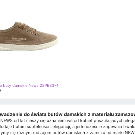
Sportowe buty damskie News 22PB33-4636 beżowe beżowy
ł
wadzenie do świata butów damskich z materiału zamsz
NEWS od lat cieszy się uznaniem wśród kobiet poszukujących elega
dodaje butom subtelności i elegancji, a jednocześnie zapewnia trwał
zymy się różnym rodzajom butów damskich z zamszu od marki NEWS,