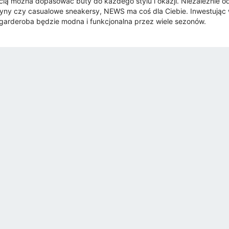
cią można dopasować buty do każdego stylu i okazji. Niezależnie od
ny czy casualowe sneakersy, NEWS ma coś dla Ciebie. Inwestując 
garderoba będzie modna i funkcjonalna przez wiele sezonów.