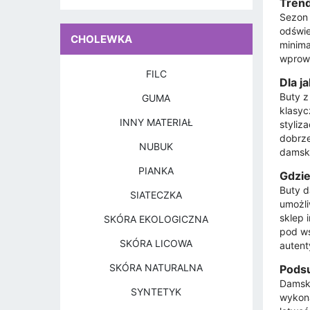
Trend
Sezon 
odświe
CHOLEWKA
minima
wprowa
FILC
Dla j
Buty z
GUMA
klasyc
INNY MATERIAŁ
styliz
dobrze
NUBUK
damski
PIANKA
Gdzie
Buty d
SIATECZKA
umożli
sklep 
SKÓRA EKOLOGICZNA
pod ws
SKÓRA LICOWA
autent
SKÓRA NATURALNA
Podsu
Damski
SYNTETYK
wykona