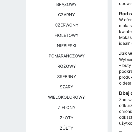
obowią
BRĄZOWY
Rodza
CZARNY
W ofer
CZERWONY
mokasy
kwinte
FIOLETOWY
Mokasy
idealn
NIEBIESKI
Jak w
POMARAŃCZOWY
Wybier
– buty
RÓŻOWY
podkre
SREBRNY
produk
o detal
SZARY
Dbaj 
WIELOKOLOROWY
Zamsz 
odkurz
ZIELONY
chroni
odkszt
ZŁOTY
użytko
ŻÓŁTY