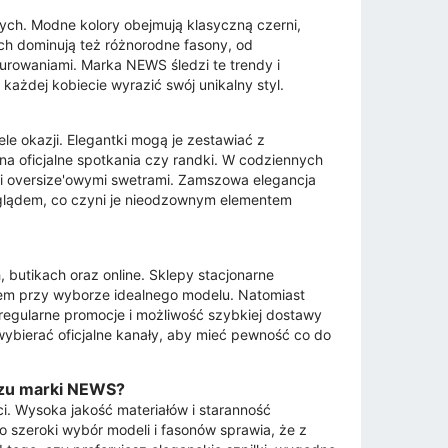
ych. Modne kolory obejmują klasyczną czerni,
ch dominują też różnorodne fasony, od
urowaniami. Marka NEWS śledzi te trendy i
ażdej kobiecie wyrazić swój unikalny styl.
le okazji. Elegantki mogą je zestawiać z
na oficjalne spotkania czy randki. W codziennych
mi oversize'owymi swetrami. Zamszowa elegancja
yglądem, co czyni je nieodzownym elementem
utikach oraz online. Sklepy stacjonarne
sem przy wyborze idealnego modelu. Natomiast
 regularne promocje i możliwość szybkiej dostawy
ybierać oficjalne kanały, aby mieć pewność co do
szu marki NEWS?
i. Wysoka jakość materiałów i staranność
 szeroki wybór modeli i fasonów sprawia, że z