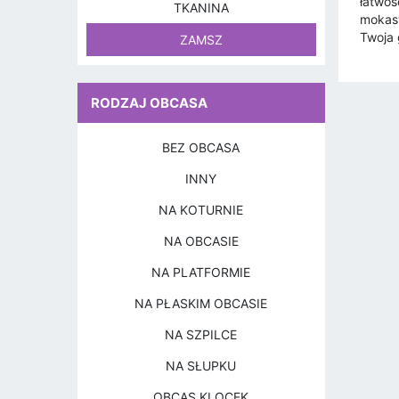
łatwoś
TKANINA
mokasy
Twoja 
ZAMSZ
RODZAJ OBCASA
BEZ OBCASA
INNY
NA KOTURNIE
NA OBCASIE
NA PLATFORMIE
NA PŁASKIM OBCASIE
NA SZPILCE
NA SŁUPKU
OBCAS KLOCEK