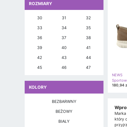
ROZMIARY
30
31
32
33
34
35
36
37
38
39
40
41
42
43
44
45
46
47
NEWS
180,94 z
KOLORY
BEZBARWNY
Wpro
BEŻOWY
Marka 
który 
BIAŁY
przyjr