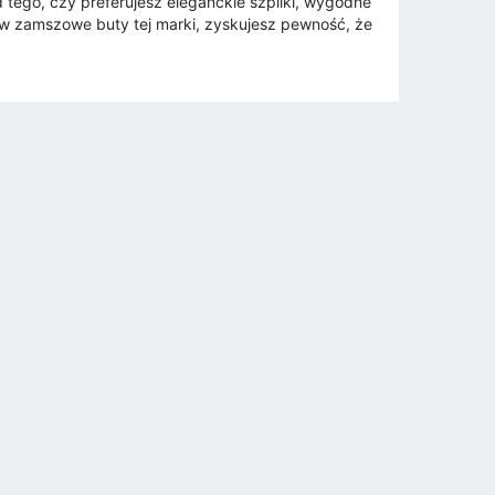
 tego, czy preferujesz eleganckie szpilki, wygodne
w zamszowe buty tej marki, zyskujesz pewność, że