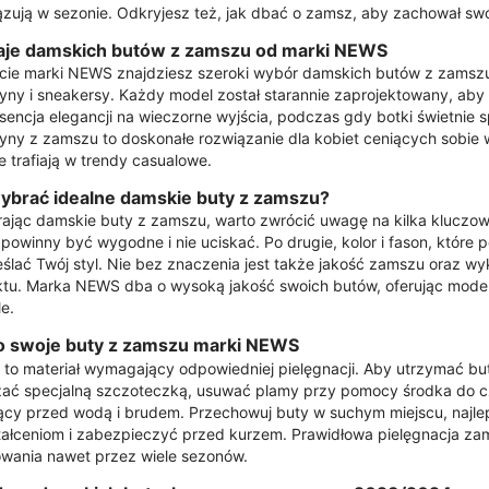
zują w sezonie. Odkryjesz też, jak dbać o zamsz, aby zachował swó
je damskich butów z zamszu od marki NEWS
cie marki NEWS znajdziesz szeroki wybór damskich butów z zamszu,
ny i sneakersy. Każdy model został starannie zaprojektowany, aby łą
sencja elegancji na wieczorne wyjścia, podczas gdy botki świetnie s
ny z zamszu to doskonałe rozwiązanie dla kobiet ceniących sobie 
ie trafiają w trendy casualowe.
ybrać idealne damskie buty z zamszu?
ając damskie buty z zamszu, warto zwrócić uwagę na kilka kluczow
 powinny być wygodne i nie uciskać. Po drugie, kolor i fason, któr
ślać Twój styl. Nie bez znaczenia jest także jakość zamszu oraz wyk
tu. Marka NEWS dba o wysoką jakość swoich butów, oferując model
e.
o swoje buty z zamszu marki NEWS
to materiał wymagający odpowiedniej pielęgnacji. Aby utrzymać but
ać specjalną szczoteczką, usuwać plamy przy pomocy środka do c
ący przed wodą i brudem. Przechowuj buty w suchym miejscu, najle
ałceniom i zabezpieczyć przed kurzem. Prawidłowa pielęgnacja zam
wania nawet przez wiele sezonów.