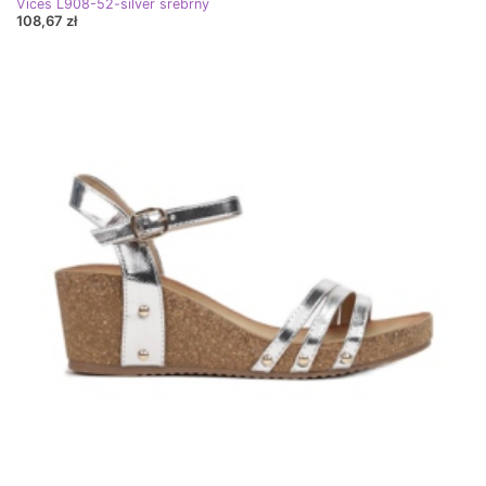
Vices L908-52-silver srebrny
108,67 zł