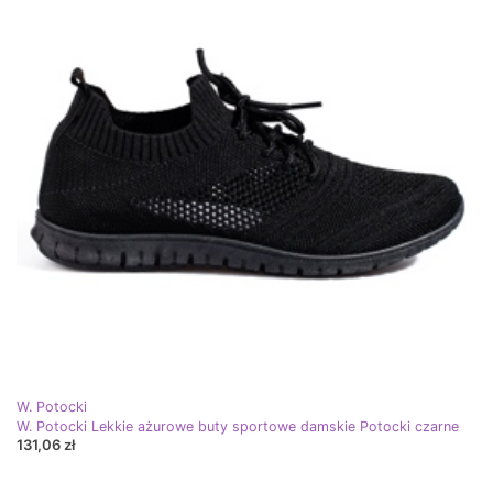
W. Potocki
W. Potocki Lekkie ażurowe buty sportowe damskie Potocki czarne
131,06 zł