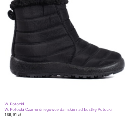
W. Potocki
W. Potocki Czarne śniegowce damskie nad kostkę Potocki
136,91 zł