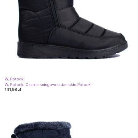
W. Potocki
W. Potocki Czarne śniegowce damskie Potocki
141,98 zł