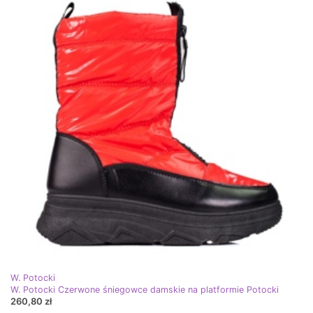
W. Potocki
W. Potocki Czerwone śniegowce damskie na platformie Potocki
260,80 zł