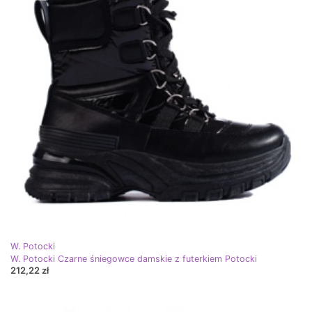
W. Potocki
W. Potocki Czarne śniegowce damskie z futerkiem Potocki
212,22 zł