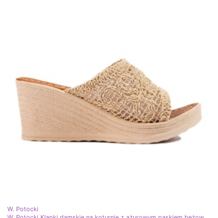
W. Potocki
W. Potocki Klapki damskie na koturnie z ażurowym paskiem beżowe Potocki beżowy