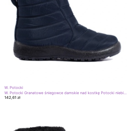
W. Potocki
W. Potocki Granatowe śniegowce damskie nad kostkę Potocki niebieskie
142,61 zł