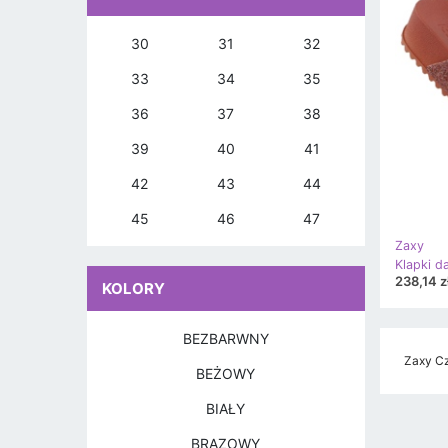
30
31
32
33
34
35
36
37
38
39
40
41
42
43
44
45
46
47
Zaxy
238,14 z
KOLORY
BEZBARWNY
Zaxy Cz
BEŻOWY
BIAŁY
BRĄZOWY