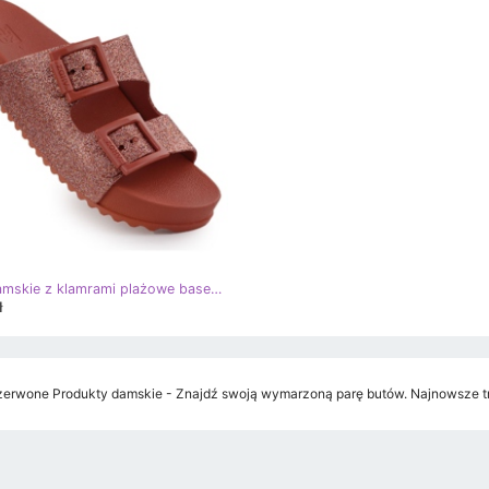
Klapki damskie z klamrami plażowe basenowe Zaxy RR285025 czerwone
ł
erwone Produkty damskie - Znajdź swoją wymarzoną parę butów. Najnowsze tr