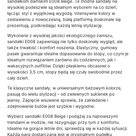
sandałkom damskim E008 Beige. Te modne sandały na
wysokiej podeszwie są idealnym wyborem na co dzień,
łącząc styl z wyjątkową wygodą. Intensywne kolory w
zestawieniu z nowoczesną, białą platformą doskonale się
prezentują, podkreślając każdą letnią stylizację.
Wykonane z wysokiej jakości ekologicznego zamszu,
sandałki E008 zapewniają nie tylko doskonały wygląd, ale
także trwałość i komfort noszenia. Elastyczny, gumowy
pasek gwarantuje idealne dopasowanie do stopy, co czyni je
idealnym rozwiązaniem zarówno do codziennych, jak i
wakacyjnych outfitów. Dzięki płaskiemu obcasowi o
wysokości 3,5 cm, stopy będą się czuły swobodnie przez
cały dzień.
Te klasyczne sandały, w uniwersalnym beżowym kolorze,
pasują do wielu stylizacji – od zwiewnych sukienek po
jeansy. Zapięcie wsuwane sprawia, że zakładanie i
zdejmowanie butów jest szybkie i wygodne.
Wybierz sandałki E008 Beige i podążaj za najnowszymi
trendami w modzie, nie rezygnując przy tym z komfortu.
Idealne na gorące letnie dni, sprawdzą się w każdej sytuacji.
Każda para dostarczana jest w oryginalnym pudełku