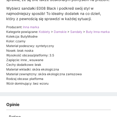
Wybierz sandałki E008 Black i podkreśl swój styl w
najmodniejszy sposób! To idealny dodatek na co dzień,
który z pewnością się sprawdzi w każdej sytuacji.
Producent:
Inna marka
Kategorie powiązane:
Kobiety
>
Damskie
>
Sandały
>
Buty Inna marka
Kolekcja: ButyModne
Kolor: czarny
Materiał podeszwy: syntetyczny
Nosek: brak noska
Wysokość obcasa/platformy: 3.5
Zapięcie: inne , wsuwane
Cechy dodatkowe: brak
Materiał wkładki: skóra ekologiczna
Materiał zewnętrzny: skóra ekologiczna zamszowa
Rodzaj obcasa: platforma
Wzór dominujący: bez wzoru
Opinie
Rating