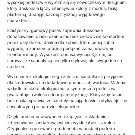
wysokiej podeszwie wyróżniają się nowoczesnym designem,
który doskonale łączy intensywne kolory z modną, białą
platformą, dodając każdej stylizacji wyjątkowego
charakteru.
Elastyczny, gumowy pasek zapewnia doskonałe
dopasowanie, dzięki czemu możesz cieszyć się komfortem
przez cały dzień. Idealne dla kobiet, które cenią sobie
wygodę, a zarazem pragną podążać za najnowszymi
trendami mody. Wysokość obcasa wynosi 3,5 cm, co
sprawia, że sandały są nie tylko stylowe, ale i wygodne na
co dzień.
Wykonane z ekologicznego zamszu, sandałki są przyjazne
dla środowiska, co dodatkowo podnosi ich wartość. Materiał
wkładki to skóra ekologiczna, a syntetyczna podeszwa
gwarantuje trwałość i dobrą amortyzację. Klasyczny fason
bez noska sprawia, że sandały pasują do wielu stylizacji – od
casualowych po bardziej eleganckie.
Dzięki prostemu wsuwanemu zapięciu, zakładanie i
zdejmowanie sandałków jest niezwykle łatwe i szybkie.
Oryginalne opakowanie producenta w postaci pudełka
sprawia, że są one także doskonałym pomysłem na prezent.