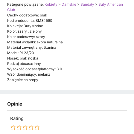
Kategorie powiązane:
Kobiety
>
Damskie
>
Sandały
>
Buty American
Club
Cechy dodatkowe: brak
Kod producenta: BM84590
Kolekcja: ButyModne
Kolor: szary , zielony
Kolor podeszwy: szary
Materiał wkładki: skóra naturalna
Materiał zewnętrzny: tkanina
Model: RL23/20
Nosek: brak noska
Rodzaj obcasa: inny
Wysokość obcasa/platformy: 3.0
Wzór dominujący: melanż
Zapięcie: na rzepy
Opinie
Rating