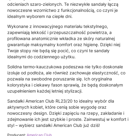
odcieniach szaro-zielonych. Te niezwykłe sandały łączą
nowoczesne wzornictwo z funkcjonalnością, co czyni je
idealnym wyborem na ciepłe dni.
Wykonane z innowacyjnego materiału tekstylnego,
zapewniają lekkość i przepuszczalność powietrza, a
profilowana anatomicznie wkładka ze skóry naturalnej
gwarantuje maksymalny komfort oraz higienę. Dzięki niej
Twoje stopy nie będą się pocić, co czyni te sandały
idealnymi do codziennego użytku.
Solidna termo-kauczukowa podeszwa nie tylko doskonale
izoluje od podłoża, ale również zachowuje elastyczność, co
pozwala na swobodne poruszanie się. Ich oryginalna
kolorystyka i ciekawy fason sprawią, że będą doskonałym
uzupełnieniem każdej letniej stylizacji.
Sandałki American Club RL23/20 to idealny wybór dla
aktywnych kobiet, które cenią sobie wygodę oraz
nowoczesny design. Dzięki zapięciu na rzepy, zakładanie i
zdejmowanie ich jest szybkie i proste. Zainwestuj w komfort i
styl – wybierz sandałki American Club już dziś!
Producent:
American Club