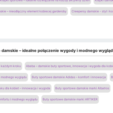
Klapki sportowe – idealne rozwiązanie na każdy aktywny dzień
Klapki damsk
kie – nieodłączny element kobiecej garderoby
Creepersy damskie - styl i k
e damskie – idealne połączenie wygody i modnego wyglą
na każdym kroku
Abeba – damskie buty sportowe, innowacja i wygoda dla kobi
 i modnego wyglądu
Buty sportowe damskie Adidas – komfort i innowacja
B
ku dla kobiet – innowacja i wygoda
Buty sportowe damskie marki Albatros
omfortu i modnego wyglądu
Buty sportowe damskie marki ARTIKER