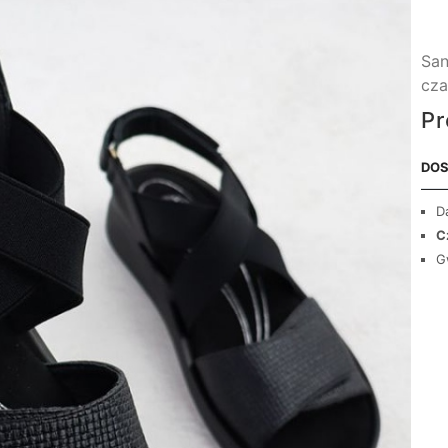
San
cza
Pr
DOS
D
C
G