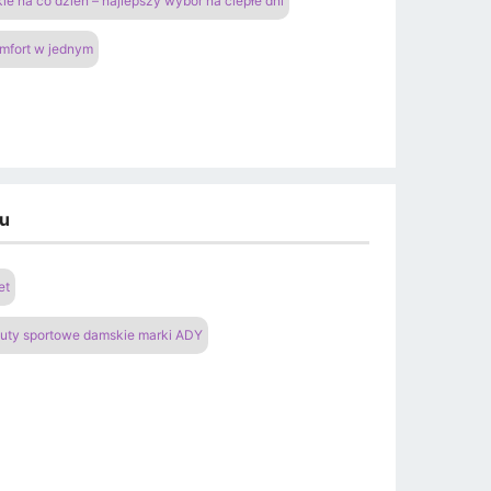
ie na co dzień – najlepszy wybór na ciepłe dni
omfort w jednym
du
et
uty sportowe damskie marki ADY