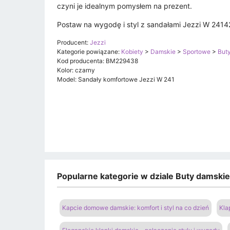
czyni je idealnym pomysłem na prezent.
Postaw na wygodę i styl z sandałami Jezzi W 24142,
Producent:
Jezzi
Kategorie powiązane:
Kobiety
>
Damskie
>
Sportowe
>
Buty
Kod producenta: BM229438
Kolor: czarny
Model: Sandały komfortowe Jezzi W 241
Popularne kategorie w dziale Buty damski
Kapcie domowe damskie: komfort i styl na co dzień
Kla