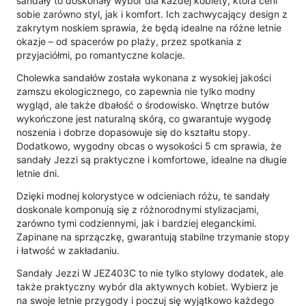
sandały to doskonały wybór dla każdej kobiety, która ceni
sobie zarówno styl, jak i komfort. Ich zachwycający design z
zakrytym noskiem sprawia, że będą idealne na różne letnie
okazje – od spacerów po plaży, przez spotkania z
przyjaciółmi, po romantyczne kolacje.
Cholewka sandałów została wykonana z wysokiej jakości
zamszu ekologicznego, co zapewnia nie tylko modny
wygląd, ale także dbałość o środowisko. Wnętrze butów
wykończone jest naturalną skórą, co gwarantuje wygodę
noszenia i dobrze dopasowuje się do kształtu stopy.
Dodatkowo, wygodny obcas o wysokości 5 cm sprawia, że
sandały Jezzi są praktyczne i komfortowe, idealne na długie
letnie dni.
Dzięki modnej kolorystyce w odcieniach różu, te sandały
doskonale komponują się z różnorodnymi stylizacjami,
zarówno tymi codziennymi, jak i bardziej eleganckimi.
Zapinane na sprzączkę, gwarantują stabilne trzymanie stopy
i łatwość w zakładaniu.
Sandały Jezzi W JEZ403C to nie tylko stylowy dodatek, ale
także praktyczny wybór dla aktywnych kobiet. Wybierz je
na swoje letnie przygody i poczuj się wyjątkowo każdego