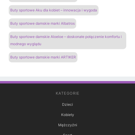
Buty sportowe Aku dla kobiet – innowacja i wygoda
Buty sportowe damskie marki Albatros
Buty sportowe damskie Aloeloe – doskonałe połączenie komfortu i
modnego wyglądu
Buty sportowe damskie marki ARTIKER
KATEGORIE
Dzieci
Kobiety
Mężczyźni