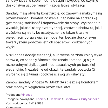
sandały łączą w sobie modny design i wygodę, co czyni je
doskonałym uzupełnieniem każdej letniej stylizacji.
Sandały mają otwartą konstrukcję, co zapewnia maksymalną
przewiewność i komfort noszenia. Zapinane na sprzączkę,
gwarantują stabilność i dopasowanie do stopy. Wykonane z
wysokiej jakości skóry syntetycznej, zarówno cholewka, jak i
wyściółka są nie tylko estetyczne, ale także łatwe w
pielęgnacji, co sprawia, że model ten będzie doskonałym
towarzyszem podczas letnich spacerów i codziennych
wyjść.
Niski obcas dodaje elegancji, a uniwersalna złota kolorystyka
sprawia, że sandały Vinceza doskonale komponują się z
różnorodnymi stylizacjami – od casualowych po bardziej
eleganckie. Niezależnie od okazji, te sandały pozwolą Ci
wyróżnić się z tłumu i podkreślić swój unikalny styl.
Zamów sandały Vinceza W JAN310A i ciesz się komfortem
oraz modnym wyglądem przez całe lato!
Producent:
Vinceza
Kategorie powiązane:
Kobiety
>
Damskie
>
Sportowe
>
Buty Vinceza
Kod producenta: BM195883
Kolor: złoty