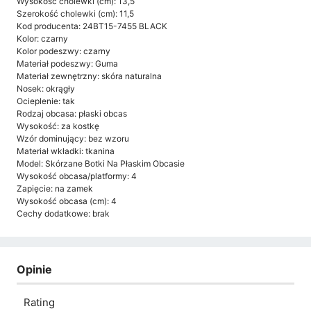
Wysokość cholewki (cm): 13,5
Szerokość cholewki (cm): 11,5
Kod producenta: 24BT15-7455 BLACK
Kolor: czarny
Kolor podeszwy: czarny
Materiał podeszwy: Guma
Materiał zewnętrzny: skóra naturalna
Nosek: okrągły
Ocieplenie: tak
Rodzaj obcasa: płaski obcas
Wysokość: za kostkę
Wzór dominujący: bez wzoru
Materiał wkładki: tkanina
Model: Skórzane Botki Na Płaskim Obcasie
Wysokość obcasa/platformy: 4
Zapięcie: na zamek
Wysokość obcasa (cm): 4
Cechy dodatkowe: brak
Opinie
Rating