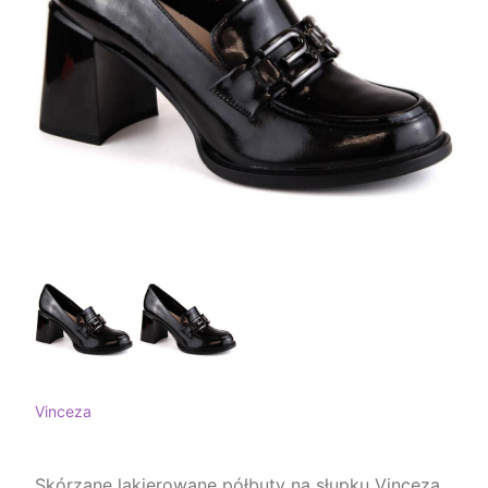
Vinceza
Skórzane lakierowane półbuty na słupku Vinceza