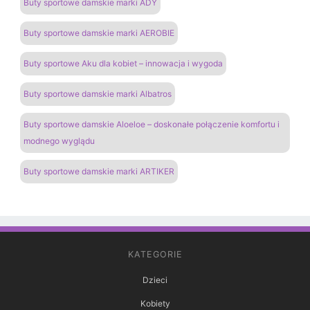
Buty sportowe damskie marki ADY
Buty sportowe damskie marki AEROBIE
Buty sportowe Aku dla kobiet – innowacja i wygoda
Buty sportowe damskie marki Albatros
Buty sportowe damskie Aloeloe – doskonałe połączenie komfortu i
modnego wyglądu
Buty sportowe damskie marki ARTIKER
KATEGORIE
Dzieci
Kobiety