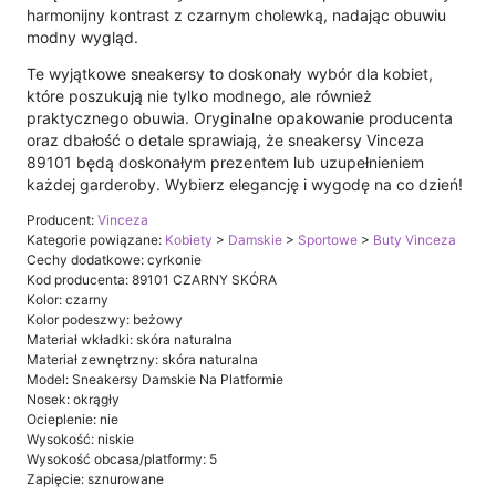
harmonijny kontrast z czarnym cholewką, nadając obuwiu
modny wygląd.
Te wyjątkowe sneakersy to doskonały wybór dla kobiet,
które poszukują nie tylko modnego, ale również
praktycznego obuwia. Oryginalne opakowanie producenta
oraz dbałość o detale sprawiają, że sneakersy Vinceza
89101 będą doskonałym prezentem lub uzupełnieniem
każdej garderoby. Wybierz elegancję i wygodę na co dzień!
Producent:
Vinceza
Kategorie powiązane:
Kobiety
>
Damskie
>
Sportowe
>
Buty Vinceza
Cechy dodatkowe: cyrkonie
Kod producenta: 89101 CZARNY SKÓRA
Kolor: czarny
Kolor podeszwy: beżowy
Materiał wkładki: skóra naturalna
Materiał zewnętrzny: skóra naturalna
Model: Sneakersy Damskie Na Platformie
Nosek: okrągły
Ocieplenie: nie
Wysokość: niskie
Wysokość obcasa/platformy: 5
Zapięcie: sznurowane