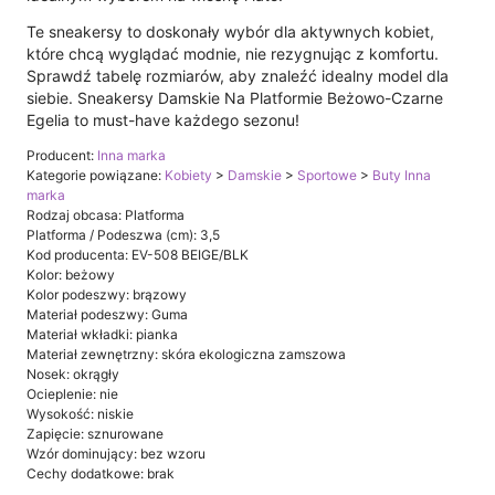
Te sneakersy to doskonały wybór dla aktywnych kobiet,
które chcą wyglądać modnie, nie rezygnując z komfortu.
Sprawdź tabelę rozmiarów, aby znaleźć idealny model dla
siebie. Sneakersy Damskie Na Platformie Beżowo-Czarne
Egelia to must-have każdego sezonu!
Producent:
Inna marka
Kategorie powiązane:
Kobiety
>
Damskie
>
Sportowe
>
Buty Inna
marka
Rodzaj obcasa: Platforma
Platforma / Podeszwa (cm): 3,5
Kod producenta: EV-508 BEIGE/BLK
Kolor: beżowy
Kolor podeszwy: brązowy
Materiał podeszwy: Guma
Materiał wkładki: pianka
Materiał zewnętrzny: skóra ekologiczna zamszowa
Nosek: okrągły
Ocieplenie: nie
Wysokość: niskie
Zapięcie: sznurowane
Wzór dominujący: bez wzoru
Cechy dodatkowe: brak