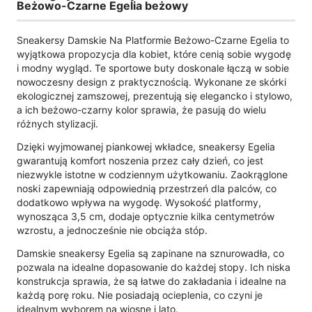
Beżowo-Czarne Egelia beżowy
Sneakersy Damskie Na Platformie Beżowo-Czarne Egelia to
wyjątkowa propozycja dla kobiet, które cenią sobie wygodę
i modny wygląd. Te sportowe buty doskonale łączą w sobie
nowoczesny design z praktycznością. Wykonane ze skórki
ekologicznej zamszowej, prezentują się elegancko i stylowo,
a ich beżowo-czarny kolor sprawia, że pasują do wielu
różnych stylizacji.
Dzięki wyjmowanej piankowej wkładce, sneakersy Egelia
gwarantują komfort noszenia przez cały dzień, co jest
niezwykle istotne w codziennym użytkowaniu. Zaokrąglone
noski zapewniają odpowiednią przestrzeń dla palców, co
dodatkowo wpływa na wygodę. Wysokość platformy,
wynosząca 3,5 cm, dodaje optycznie kilka centymetrów
wzrostu, a jednocześnie nie obciąża stóp.
Damskie sneakersy Egelia są zapinane na sznurowadła, co
pozwala na idealne dopasowanie do każdej stopy. Ich niska
konstrukcja sprawia, że są łatwe do zakładania i idealne na
każdą porę roku. Nie posiadają ocieplenia, co czyni je
idealnym wyborem na wiosnę i lato.