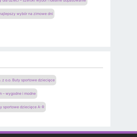
y dla dzieci – szeroki wybór i idealne dopasowanie
 najlepszy wybór na zimowe dni
 o.o. Buty sportowe dziecięce
an – wygodne i modne
y sportowe dziecięce A-R