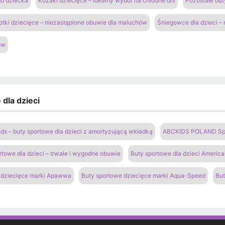
go dziecka
Kozaki dziecięce – idealny wybór na chłodne dni
Pozostałe but
otki dziecięce – niezastąpione obuwie dla maluchów
Śniegowce dla dzieci –
ów
dla dzieci
ds – buty sportowe dla dzieci z amortyzującą wkładką
ABCKIDS POLAND Sp. z
rtowe dla dzieci – trwałe i wygodne obuwie
Buty sportowe dla dzieci Americ
 dziecięce marki Apawwa
Buty sportowe dziecięce marki Aqua-Speed
But