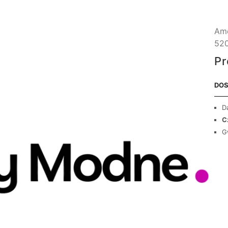
Ame
520
Pr
DOS
D
C
G