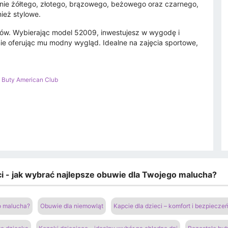
enie żółtego, złotego, brązowego, beżowego oraz czarnego,
nież stylowe.
iców. Wybierając model 52009, inwestujesz w wygodę i
e oferując mu modny wygląd. Idealne na zajęcia sportowe,
>
Buty American Club
eci - jak wybrać najlepsze obuwie dla Twojego malucha?
go malucha?
Obuwie dla niemowląt
Kapcie dla dzieci – komfort i bezpiecz